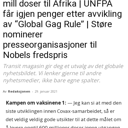
mill doser til Afrika | UNFPA
får igjen penger etter avvikling
av “Global Gag Rule” | Støre
nominerer
presseorganisasjoner til
Nobels fredspris
Transit magasin gir deg et utvalg av det globale
nyhetsbildet. Vi lenker gjerne til andre
nyhetsmedier, ikke bare egne spalter.
Av
Redaksjonen
-
29. januar 2021
Kampen om vaksinene 1:
— Jeg kan si at med den
siste utviklingen innen Covax-samarbeidet, så er
det veldig veldig gode utsikter til at dette målet om
å levere opptil 600 millioner doser innen utgangen