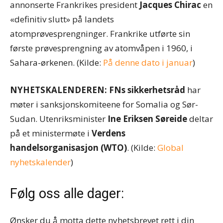
annonserte Frankrikes president
Jacques Chirac
en
«definitiv slutt» på landets
atomprøvesprengninger. Frankrike utførte sin
første prøvesprengning av atomvåpen i 1960, i
Sahara-ørkenen. (Kilde:
På denne dato i januar
)
NYHETSKALENDEREN: FNs sikkerhetsråd
har
møter i sanksjonskomiteene for Somalia og Sør-
Sudan. Utenriksminister
Ine Eriksen Søreide
deltar
på et ministermøte i
Verdens
handelsorganisasjon (WTO)
. (Kilde:
Global
nyhetskalender
)
Følg oss alle dager:
Ønsker du å motta dette nyhetsbrevet rett i din