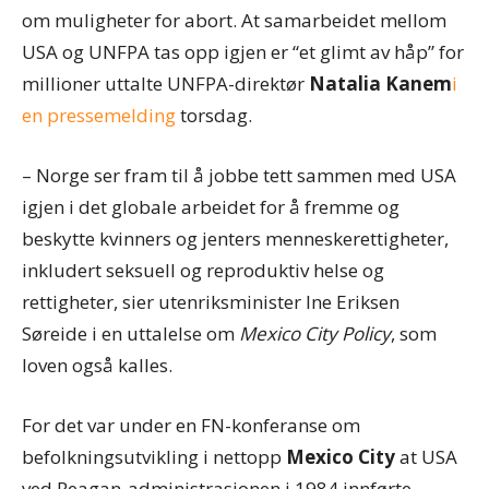
om muligheter for abort. At samarbeidet mellom
USA og UNFPA tas opp igjen er “et glimt av håp” for
millioner uttalte UNFPA-direktør
Natalia Kanem
i
en pressemelding
torsdag.
– Norge ser fram til å jobbe tett sammen med USA
igjen i det globale arbeidet for å fremme og
beskytte kvinners og jenters menneskerettigheter,
inkludert seksuell og reproduktiv helse og
rettigheter, sier utenriksminister Ine Eriksen
Søreide i en uttalelse om
Mexico City Policy
, som
loven også kalles.
For det var under en FN-konferanse om
befolkningsutvikling i nettopp
Mexico City
at USA
ved Reagan-administrasjonen i 1984 innførte