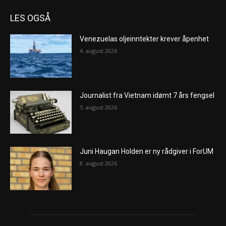
LES OGSÅ
Venezuelas oljeinntekter krever åpenhet
4. august 2026
Journalist fra Vietnam idømt 7 års fengsel
5. august 2026
Juni Haugan Holden er ny rådgiver i ForUM
8. august 2026