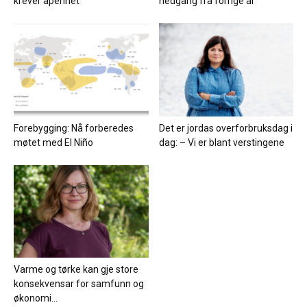
krever åpenhet
nedgang fra forrige år
Forebygging: Nå forberedes
Det er jordas overforbruksdag i
møtet med El Niño
dag: – Vi er blant verstingene
Varme og tørke kan gje store
konsekvensar for samfunn og
økonomi...