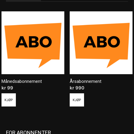
Månedsabonnement
Årsabonnement
kr
99
/ måned
kr
990
/ år
KJØP
KJØP
FOR ABONNENTER