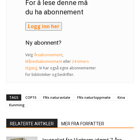
For å lese denne må
du ha abonnement
Logg inn her
Ny abonnent?
Velg
Årsabonnement
,
Månedsabonnement
eller
24-timers
tilgang
. Vi har også egne abonnementer
for biblioteker og bedrifter.
TAGS
COP15
FNs naturavtale
FNs naturtoppmøte
Kina
Kunming
RELATERTE ARTIKLER
MER FRA FORFATTER