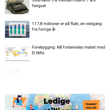
Journalist fra Vietnam idømt 7 års
fengsel
117,8 millioner er på flukt, en nedgang
fra forrige år
Forebygging: Nå forberedes møtet med
El Niño