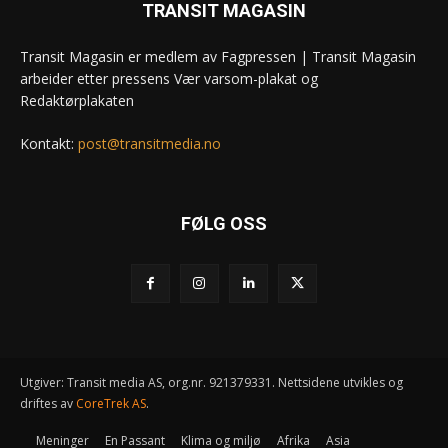
TRANSIT MAGASIN
Transit Magasin er medlem av Fagpressen | Transit Magasin
arbeider etter pressens Vær varsom-plakat og
Redaktørplakaten
Kontakt:
post@transitmedia.no
FØLG OSS
Utgiver: Transit media AS, org.nr. 921379331. Nettsidene utvikles og
driftes av
CoreTrek AS
.
Meninger
En Passant
Klima og miljø
Afrika
Asia