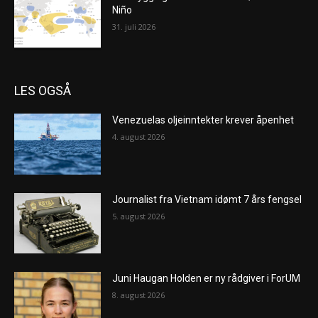
Niño
31. juli 2026
LES OGSÅ
Venezuelas oljeinntekter krever åpenhet
4. august 2026
Journalist fra Vietnam idømt 7 års fengsel
5. august 2026
Juni Haugan Holden er ny rådgiver i ForUM
8. august 2026