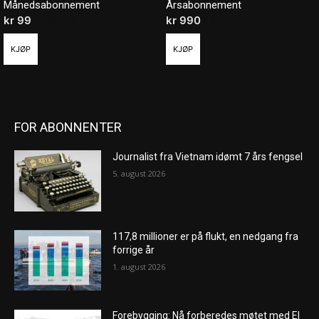
Månedsabonnement
Årsabonnement
kr
99
/ måned
kr
990
/ år
KJØP
KJØP
FOR ABONNENTER
Journalist fra Vietnam idømt 7 års fengsel
5. august 2026
117,8 millioner er på flukt, en nedgang fra
forrige år
1. august 2026
Forebygging: Nå forberedes møtet med El