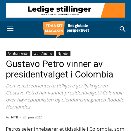
For abonnenter
Latin-Amerika
Nyheter
Gustavo Petro vinner av
presidentvalget i Colombia
Den venstreorienterte tidligere geriljakrigeren
Gustavo Petro har vunnet presidentvalget i Colombia
over høyrepopulisten og eiendomsmagnaten Rodolfo
Hernández.
Av
NTB
-
20. juni 2022
Petros seier innebærer et tidsskille i Colombia, som