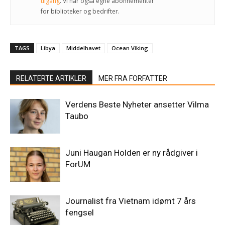
tilgang
. Vi har også egne abonnementer
for biblioteker og bedrifter.
TAGS
Libya
Middelhavet
Ocean Viking
RELATERTE ARTIKLER
MER FRA FORFATTER
Verdens Beste Nyheter ansetter Vilma
Taubo
Juni Haugan Holden er ny rådgiver i
ForUM
Journalist fra Vietnam idømt 7 års
fengsel