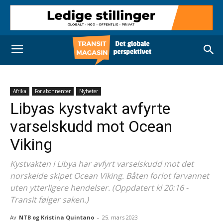
Afrika
For abonnenter
Nyheter
Libyas kystvakt avfyrte
varselskudd mot Ocean
Viking
Kystvakten i Libya har avfyrt varselskudd mot det
norskeide skipet Ocean Viking. Båten forlot farvannet
uten ytterligere hendelser. (Oppdatert kl 20:16 -
Transit følger saken.)
Av
NTB og Kristina Quintano
-
25. mars 2023