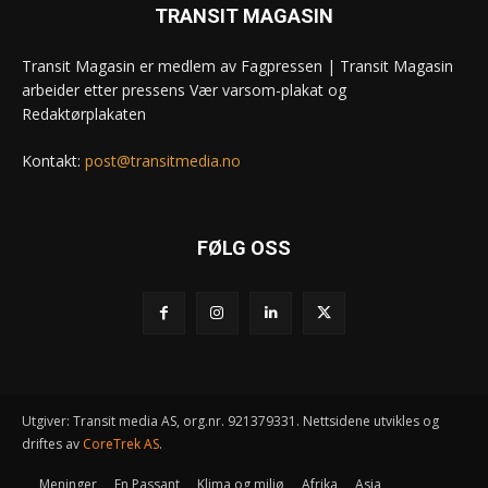
TRANSIT MAGASIN
Transit Magasin er medlem av Fagpressen | Transit Magasin
arbeider etter pressens Vær varsom-plakat og
Redaktørplakaten
Kontakt:
post@transitmedia.no
FØLG OSS
Utgiver: Transit media AS, org.nr. 921379331. Nettsidene utvikles og
driftes av
CoreTrek AS
.
Meninger
En Passant
Klima og miljø
Afrika
Asia