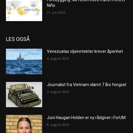
Niño
31. juli 2026
LES OGSÅ
Venezuelas oljeinntekter krever åpenhet
4. august 2026
Journalist fra Vietnam idømt 7 års fengsel
5. august 2026
Juni Haugan Holden er ny rådgiver i ForUM
8. august 2026