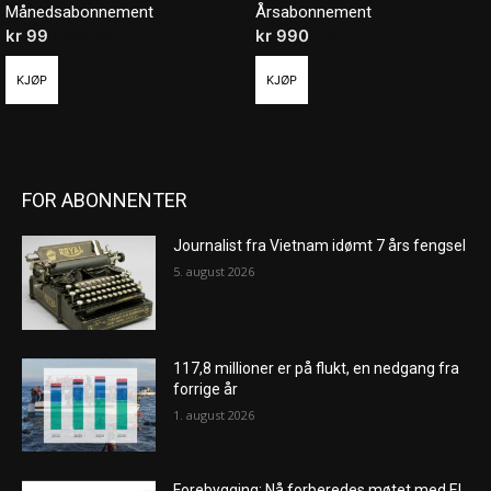
Månedsabonnement
Årsabonnement
kr
99
/ måned
kr
990
/ år
KJØP
KJØP
FOR ABONNENTER
Journalist fra Vietnam idømt 7 års fengsel
5. august 2026
117,8 millioner er på flukt, en nedgang fra
forrige år
1. august 2026
Forebygging: Nå forberedes møtet med El