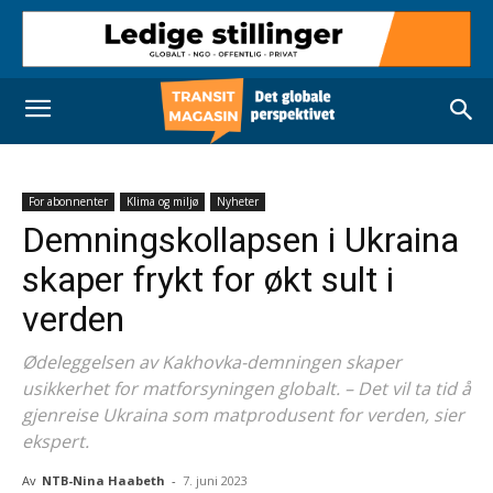
For abonnenter
Klima og miljø
Nyheter
Demningskollapsen i Ukraina
skaper frykt for økt sult i
verden
Ødeleggelsen av Kakhovka-demningen skaper
usikkerhet for matforsyningen globalt. – Det vil ta tid å
gjenreise Ukraina som matprodusent for verden, sier
ekspert.
Av
NTB-Nina Haabeth
-
7. juni 2023