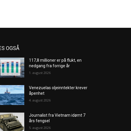
ES OGSÅ
117,8 millioner er på flukt, en
nedgang fra forrige år
1. august 2026
Venezuelas oljeinntekter krever
åpenhet
4. august 2026
Journalist fra Vietnam idømt 7
års fengsel
5. august 2026