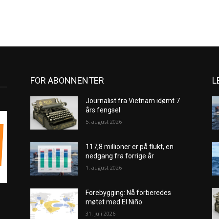
FOR ABONNENTER
L
Journalist fra Vietnam idømt 7
års fengsel
5. august 2026
117,8 millioner er på flukt, en
nedgang fra forrige år
1. august 2026
Forebygging: Nå forberedes
møtet med El Niño
31. juli 2026