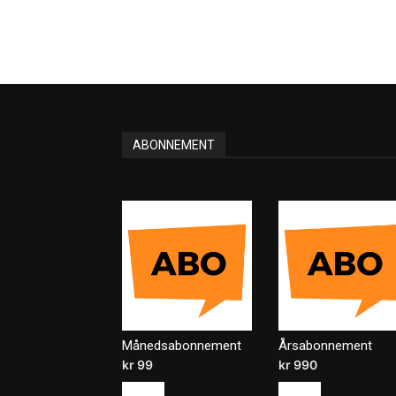
ABONNEMENT
Månedsabonnement
Årsabonnement
kr
99
/ måned
kr
990
/ år