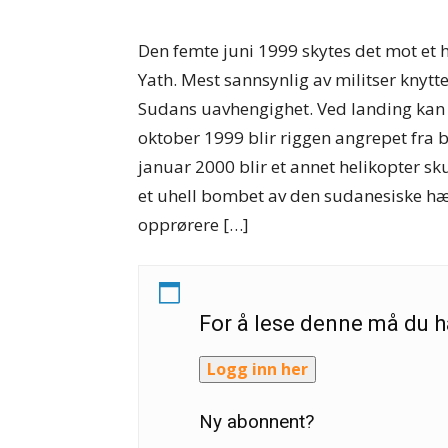
Den femte juni 1999 skytes det mot et he
Yath. Mest sannsynlig av militser knyt
Sudans uavhengighet. Ved landing kan ma
oktober 1999 blir riggen angrepet fra b
januar 2000 blir et annet helikopter s
et uhell bombet av den sudanesiske hær
opprørere […]
For å lese denne må du
Logg inn her
Ny abonnent?