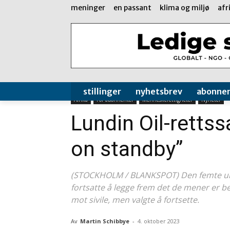
meninger
en passant
klima og miljø
afr
stillinger
nyhetsbrev
abonne
Afrika
For abonnenter
Menneskerettigheter
Nyheter
Lundin Oil-retts
on standby”
(STOCKHOLM / BLANKSPOT) Den femte uke
fortsatte å legge frem det de mener er b
mot sivile, men valgte å fortsette.
Av
Martin Schibbye
-
4. oktober 2023