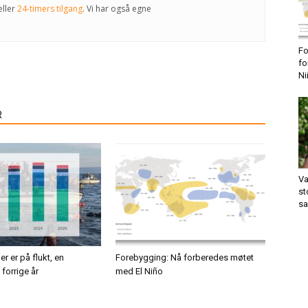
eller
24-timers tilgang
. Vi har også egne
Fo
fo
Ni
R
Va
st
sa
er er på flukt, en
Forebygging: Nå forberedes møtet
forrige år
med El Niño