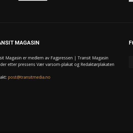
ANSIT MAGASIN
F
sit Magasin er medlem av Fagpressen | Transit Magasin
ider etter pressens Vær varsom-plakat og Redaktørplakaten
akt:
post@transitmedia.no