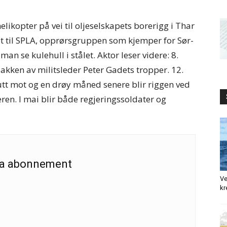
likopter på vei til oljeselskapets borerigg i Thar
tet til SPLA, opprørsgruppen som kjemper for Sør-
n se kulehull i stålet. Aktor leser videre: 8.
akken av militsleder Peter Gadets tropper. 12.
kutt mot og en drøy måned senere blir riggen ved
en. I mai blir både regjeringssoldater og
 ha abonnement
Ve
kr