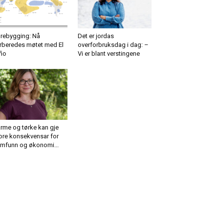
rebygging: Nå
Det er jordas
rberedes møtet med El
overforbruksdag i dag: –
ño
Vi er blant verstingene
rme og tørke kan gje
ore konsekvensar for
mfunn og økonomi...