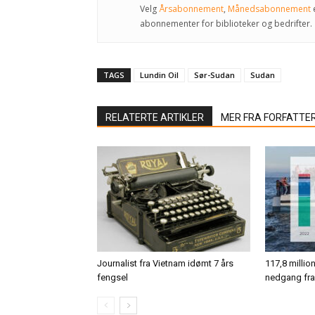
Velg
Årsabonnement
,
Månedsabonnement
abonnementer for biblioteker og bedrifter.
TAGS
Lundin Oil
Sør-Sudan
Sudan
RELATERTE ARTIKLER
MER FRA FORFATTE
Journalist fra Vietnam idømt 7 års
117,8 million
fengsel
nedgang fra 