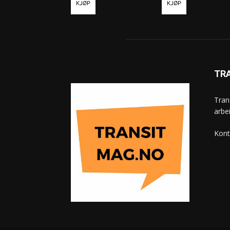
KJØP
KJØP
TR
Tran
arbe
Kont