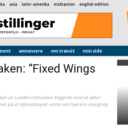
ika
asia
latin-amerika
midtøsten
english edition
ment
annonsere
om transit
min side
saken: ”Fixed Wings
n av Lundin-rettssaken begynte med at aktor
evis på at oljeselskapet visste om hærens overgrep