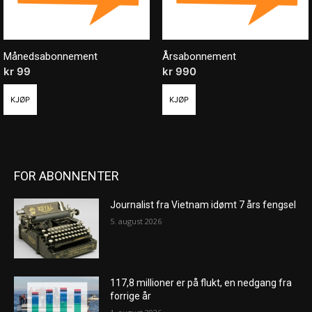
Månedsabonnement
Årsabonnement
kr
99
/ måned
kr
990
/ år
KJØP
KJØP
FOR ABONNENTER
Journalist fra Vietnam idømt 7 års fengsel
5. august 2026
117,8 millioner er på flukt, en nedgang fra
forrige år