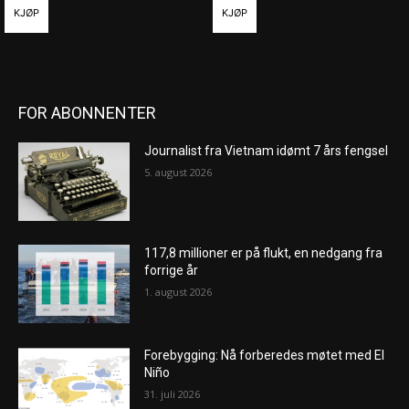
KJØP
KJØP
FOR ABONNENTER
Journalist fra Vietnam idømt 7 års fengsel
5. august 2026
117,8 millioner er på flukt, en nedgang fra
forrige år
1. august 2026
Forebygging: Nå forberedes møtet med El
Niño
31. juli 2026