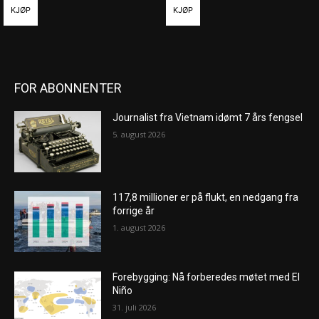
KJØP
KJØP
FOR ABONNENTER
Journalist fra Vietnam idømt 7 års fengsel
5. august 2026
117,8 millioner er på flukt, en nedgang fra
forrige år
1. august 2026
Forebygging: Nå forberedes møtet med El
Niño
31. juli 2026