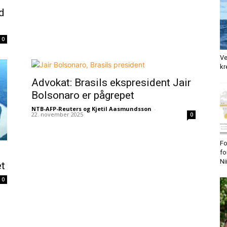
d
0
Ve
kr
Advokat: Brasils ekspresident Jair
Bolsonaro er pågrepet
NTB-AFP-Reuters og Kjetil Aasmundsson
-
22. november 2025
0
Fo
fo
Ni
et
0