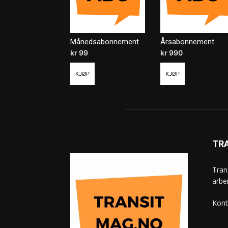
Månedsabonnement
Årsabonnement
kr
99
/ måned
kr
990
/ år
KJØP
KJØP
TR
Tran
arbe
Kont