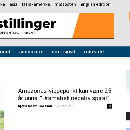
ika
asia
latin-amerika
midtøsten
english edition
ment
annonsere
om transit
min side
Amazonas-vippepunkt kan være 25
år unna: “Dramatisk negativ spiral”
Kjetil Aasmundsson
-
13. mai 2026
0