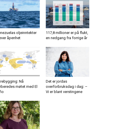
nezuelas oljeinntekter
117,8 millioner er på flukt,
ever åpenhet
en nedgang fra forrige år
rebygging: Nå
Det er jordas
rberedes møtet med El
overforbruksdag i dag: –
ño
Vi er blant verstingene