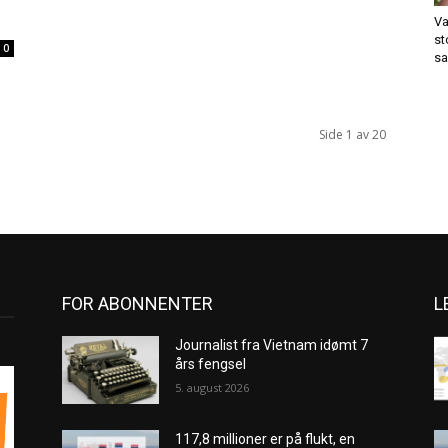
Va
st
0
sa
Side 1 av 20
FOR ABONNENTER
L
Journalist fra Vietnam idømt 7
års fengsel
5. august 2026
117,8 millioner er på flukt, en