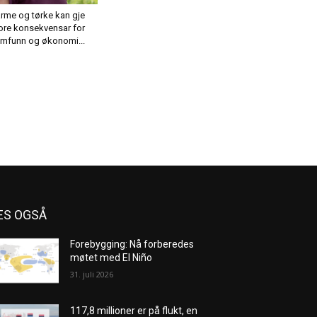
rme og tørke kan gje
ore konsekvensar for
mfunn og økonomi...
ES OGSÅ
Forebygging: Nå forberedes
møtet med El Niño
31. juli 2026
117,8 millioner er på flukt, en