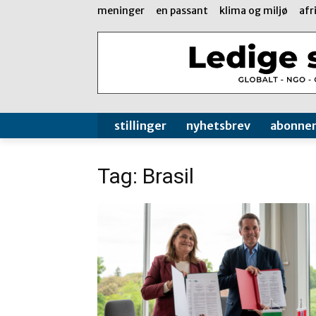
meninger
en passant
klima og miljø
afr
stillinger
nyhetsbrev
abonne
Tag: Brasil