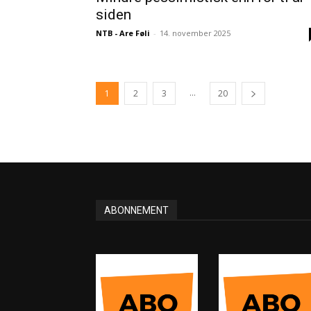
siden
NTB - Are Føli
-
14. november 2025
...
1
2
3
20
ABONNEMENT