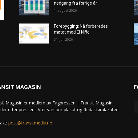
nedgang fra forrige år
1. august 2026
Forebygging: Nå forberedes
møtet med El Niño
31. juli 2026
ANSIT MAGASIN
F
sit Magasin er medlem av Fagpressen | Transit Magasin
ider etter pressens Vær varsom-plakat og Redaktørplakaten
akt:
post@transitmedia.no