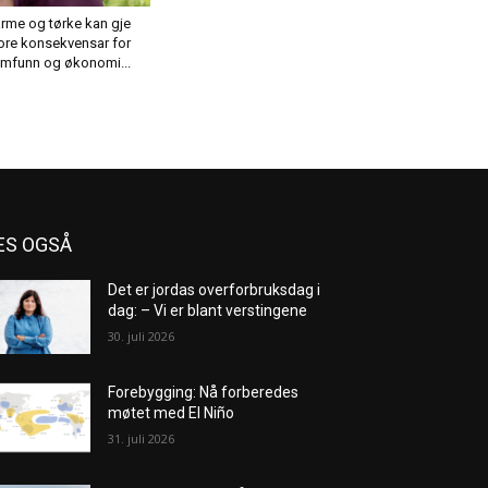
rme og tørke kan gje
ore konsekvensar for
mfunn og økonomi...
ES OGSÅ
Det er jordas overforbruksdag i
dag: – Vi er blant verstingene
30. juli 2026
Forebygging: Nå forberedes
møtet med El Niño
31. juli 2026