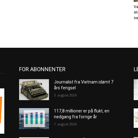
Va
st
sa
FOR ABONNENTER
L
Journalist fra Vietnam idømt 7
års fengsel
5. august 2026
117,8 millioner er på flukt, en
nedgang fra forrige år
1. august 2026