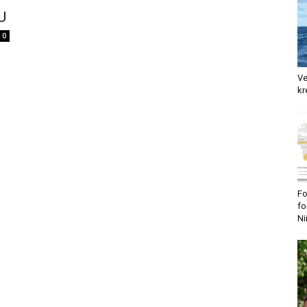
U
0
Ve
kr
Fo
fo
Ni