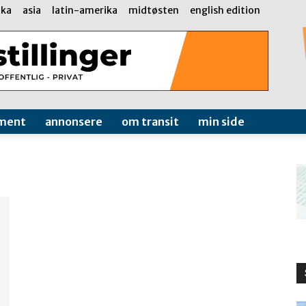
ika
asia
latin-amerika
midtøsten
english edition
ment
annonsere
om transit
min side