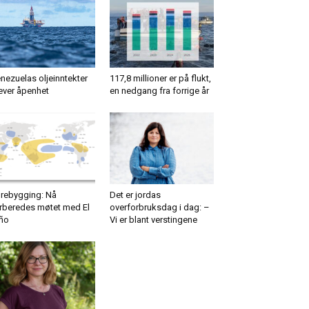
nezuelas oljeinntekter
117,8 millioner er på flukt,
ever åpenhet
en nedgang fra forrige år
rebygging: Nå
Det er jordas
rberedes møtet med El
overforbruksdag i dag: –
ño
Vi er blant verstingene