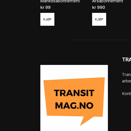
Månedsabonnement
Årsabonnement
kr
99
/ måned
kr
990
/ år
KJØP
KJØP
TR
Tran
arbe
Kont