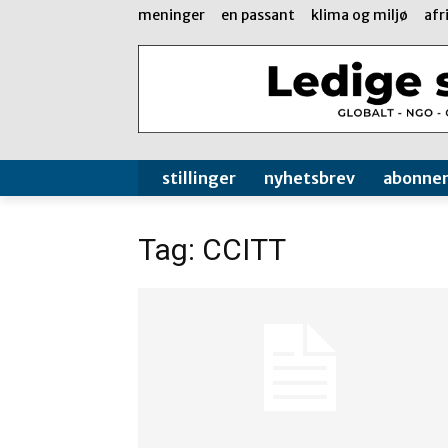
meninger
en passant
klima og miljø
afr
stillinger
nyhetsbrev
abonne
Tag: CCITT