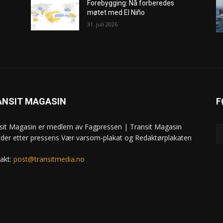
Forebygging: Nå forberedes
møtet med El Niño
31. juli 2026
ANSIT MAGASIN
F
sit Magasin er medlem av Fagpressen | Transit Magasin
ider etter pressens Vær varsom-plakat og Redaktørplakaten
akt:
post@transitmedia.no