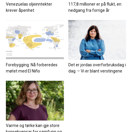
Venezuelas oljeinntekter
117,8 millioner er på flukt, en
krever åpenhet
nedgang fra forrige år
Forebygging: Nå forberedes
Det er jordas overforbruksdag i
møtet med El Niño
dag: – Vi er blant verstingene
Varme og tørke kan gje store
konsekvensar for samfunn og