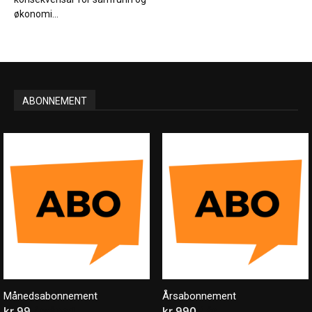
økonomi...
ABONNEMENT
Månedsabonnement
Årsabonnement
kr
99
/ måned
kr
990
/ år