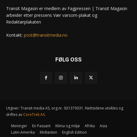
Transit Magasin er medlem av Fagpressen | Transit Magasin
arbeider etter pressens Vær varsom-plakat og
Redaktørplakaten
Kontakt:
post@transitmedia.no
FØLG OSS
Utgiver: Transit media AS, org.nr. 921379331. Nettsidene utvikles og
driftes av
CoreTrek AS
.
Meninger
En Passant
Klima og miljø
Afrika
Asia
Latin-Amerika
Midtøsten
English Edition