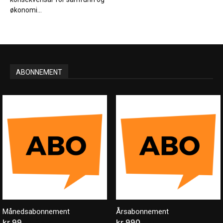
økonomi...
ABONNEMENT
Månedsabonnement
Årsabonnement
kr
99
/ måned
kr
990
/ år