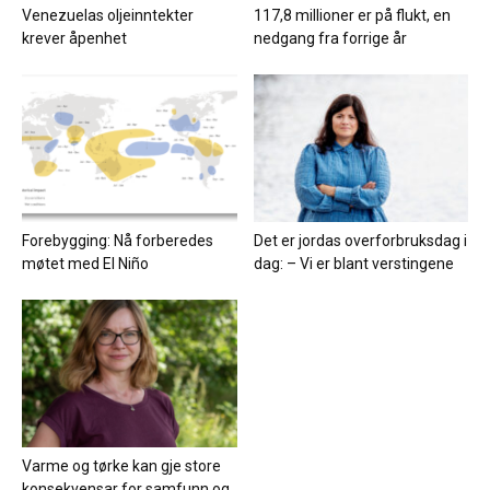
Venezuelas oljeinntekter
117,8 millioner er på flukt, en
krever åpenhet
nedgang fra forrige år
Forebygging: Nå forberedes
Det er jordas overforbruksdag i
møtet med El Niño
dag: – Vi er blant verstingene
Varme og tørke kan gje store
konsekvensar for samfunn og