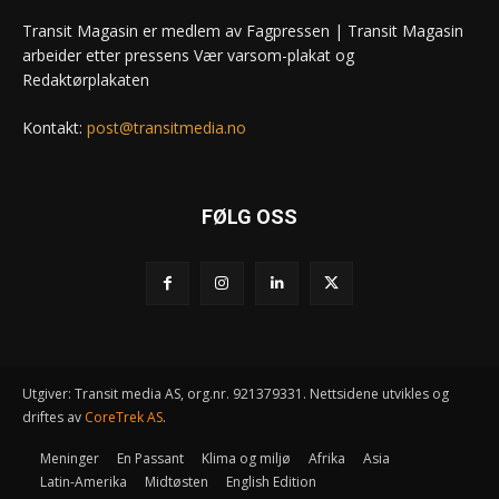
Transit Magasin er medlem av Fagpressen | Transit Magasin
arbeider etter pressens Vær varsom-plakat og
Redaktørplakaten
Kontakt:
post@transitmedia.no
FØLG OSS
Utgiver: Transit media AS, org.nr. 921379331. Nettsidene utvikles og
driftes av
CoreTrek AS
.
Meninger
En Passant
Klima og miljø
Afrika
Asia
Latin-Amerika
Midtøsten
English Edition