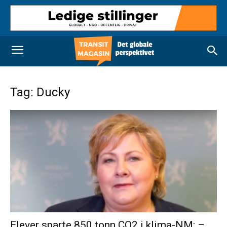
Tag: Ducky
Elever sparte 850 tonn CO2 i klima-NM: –