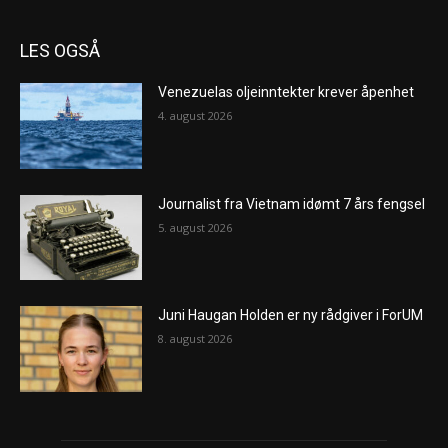
LES OGSÅ
Venezuelas oljeinntekter krever åpenhet
4. august 2026
Journalist fra Vietnam idømt 7 års fengsel
5. august 2026
Juni Haugan Holden er ny rådgiver i ForUM
8. august 2026