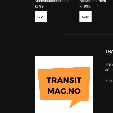
Månedsabonnement
Årsabonnement
kr
99
/ måned
kr
990
/ år
KJØP
KJØP
TR
Tran
arbe
Kont