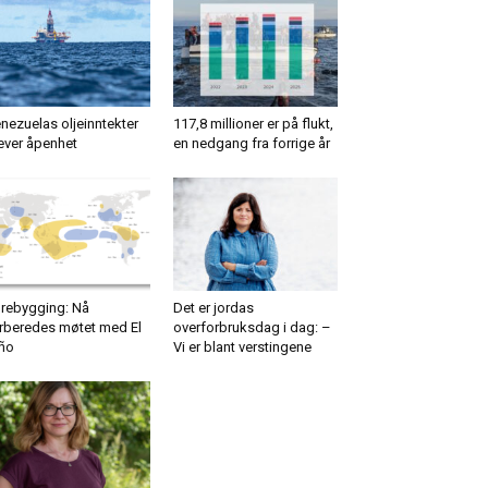
nezuelas oljeinntekter
117,8 millioner er på flukt,
ever åpenhet
en nedgang fra forrige år
rebygging: Nå
Det er jordas
rberedes møtet med El
overforbruksdag i dag: –
ño
Vi er blant verstingene