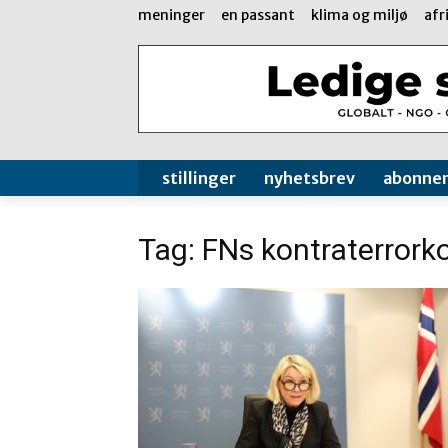
meninger
en passant
klima og miljø
afr
stillinger
nyhetsbrev
abonne
Tag: FNs kontraterrork