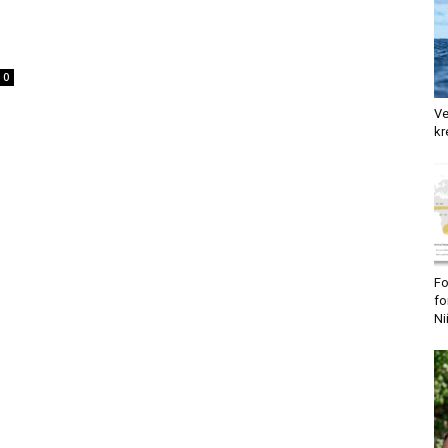
0
Ve
kr
Fo
fo
Ni