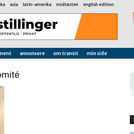
ika
asia
latin-amerika
midtøsten
english edition
ment
annonsere
om transit
min side
omité