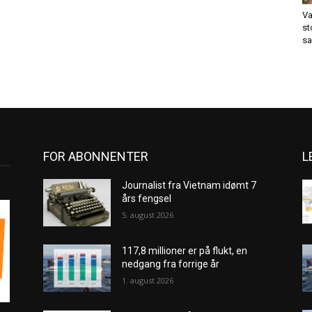
Va
st
sa
FOR ABONNENTER
L
Journalist fra Vietnam idømt 7
års fengsel
5. august 2026
117,8 millioner er på flukt, en
nedgang fra forrige år
1. august 2026