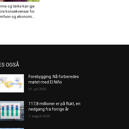
rme og tørke kan gje
ore konsekvensar for
mfunn og økonomi...
ES OGSÅ
Forebygging: Nå forberedes
møtet med El Niño
31. juli 2026
117,8 millioner er på flukt, en
nedgang fra forrige år
1. august 2026