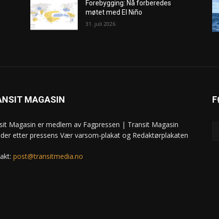
Forebygging: Nå forberedes
møtet med El Niño
31. juli 2026
ANSIT MAGASIN
F
sit Magasin er medlem av Fagpressen | Transit Magasin
ider etter pressens Vær varsom-plakat og Redaktørplakaten
akt:
post@transitmedia.no