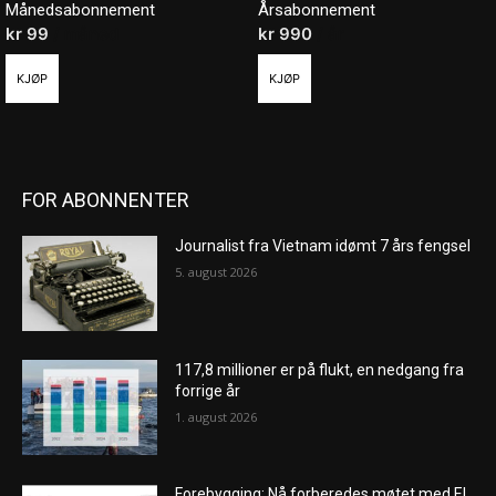
Månedsabonnement
Årsabonnement
kr
99
/ måned
kr
990
/ år
KJØP
KJØP
FOR ABONNENTER
Journalist fra Vietnam idømt 7 års fengsel
5. august 2026
117,8 millioner er på flukt, en nedgang fra
forrige år
1. august 2026
Forebygging: Nå forberedes møtet med El