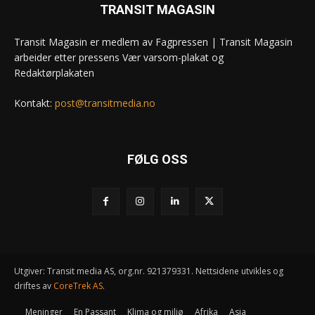
TRANSIT MAGASIN
Transit Magasin er medlem av Fagpressen | Transit Magasin
arbeider etter pressens Vær varsom-plakat og
Redaktørplakaten
Kontakt:
post@transitmedia.no
FØLG OSS
Utgiver: Transit media AS, org.nr. 921379331. Nettsidene utvikles og
driftes av
CoreTrek AS
.
Meninger
En Passant
Klima og miljø
Afrika
Asia