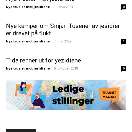
Nye trusler mot jesidiene
-
10. mai 2023
0
Nye kamper om Sinjar. Tusener av jesidier
er drevet på flukt
Nye trusler mot jesidiene
-
3. mai 2022
1
Tida renner ut for yezidiene
Nye trusler mot jesidiene
-
5. oktober 2018
0