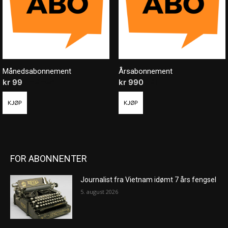
Månedsabonnement
Årsabonnement
kr
99
/ måned
kr
990
/ år
KJØP
KJØP
FOR ABONNENTER
Journalist fra Vietnam idømt 7 års fengsel
5. august 2026