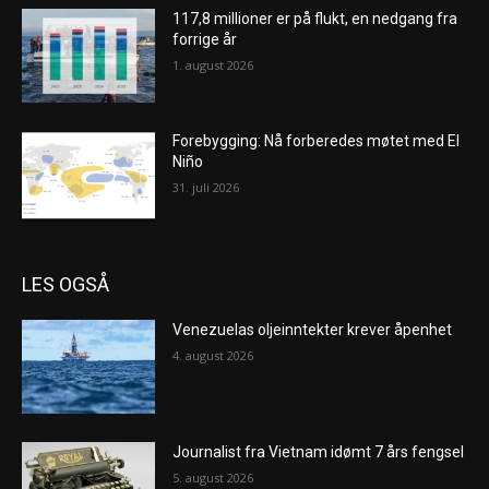
117,8 millioner er på flukt, en nedgang fra
forrige år
1. august 2026
Forebygging: Nå forberedes møtet med El
Niño
31. juli 2026
LES OGSÅ
Venezuelas oljeinntekter krever åpenhet
4. august 2026
Journalist fra Vietnam idømt 7 års fengsel
5. august 2026