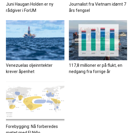
Juni Haugan Holden er ny
Journalist fra Vietnam idømt 7
rådgiver i ForUM
års fengsel
Venezuelas oljeinntekter
117,8 millioner er på flukt, en
krever åpenhet
nedgang fra forrige år
Forebygging: Nå forberedes
møtet med El Niño