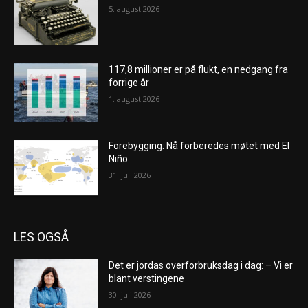
5. august 2026
117,8 millioner er på flukt, en nedgang fra
forrige år
1. august 2026
Forebygging: Nå forberedes møtet med El
Niño
31. juli 2026
LES OGSÅ
Det er jordas overforbruksdag i dag: – Vi er
blant verstingene
30. juli 2026