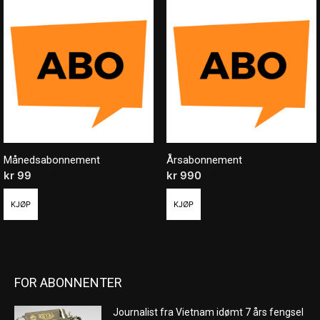
Månedsabonnement
Årsabonnement
kr
99
/ måned
kr
990
/ år
KJØP
KJØP
FOR ABONNENTER
Journalist fra Vietnam idømt 7 års fengsel