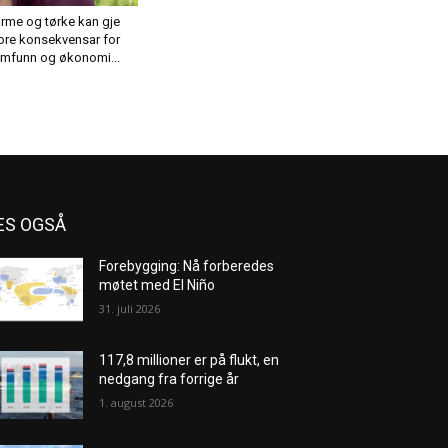
rme og tørke kan gje
ore konsekvensar for
mfunn og økonomi...
ES OGSÅ
Forebygging: Nå forberedes
møtet med El Niño
31. juli 2026
117,8 millioner er på flukt, en
nedgang fra forrige år
1. august 2026