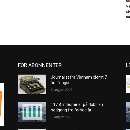
Va
st
sa
FOR ABONNENTER
L
Journalist fra Vietnam idømt 7
års fengsel
5. august 2026
117,8 millioner er på flukt, en
nedgang fra forrige år
1. august 2026