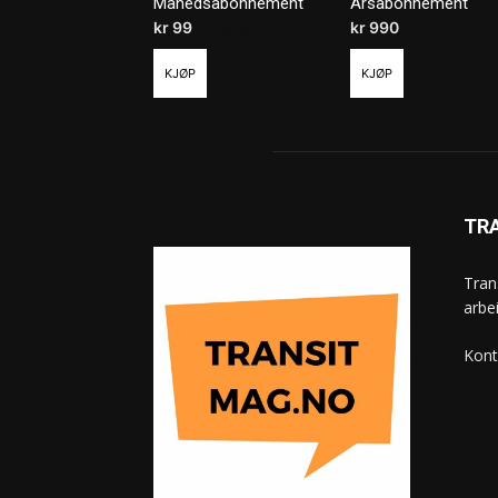
Månedsabonnement
Årsabonnement
kr
99
/ måned
kr
990
/ år
KJØP
KJØP
TR
Tran
arbe
Kont