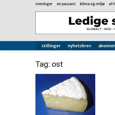
meninger
en passant
klima og miljø
afr
stillinger
nyhetsbrev
abonne
Tag: ost