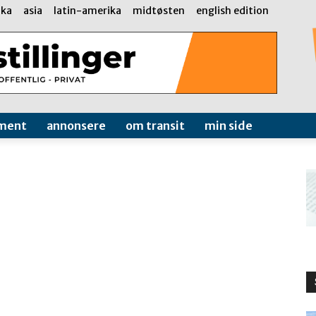
ika
asia
latin-amerika
midtøsten
english edition
ment
annonsere
om transit
min side