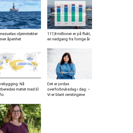
nezuelas oljeinntekter
117,8 millioner er på flukt,
ever åpenhet
en nedgang fra forrige år
rebygging: Nå
Det er jordas
rberedes møtet med El
overforbruksdag i dag: –
ño
Vi er blant verstingene