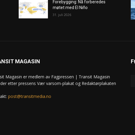
Forebygging: Nå forberedes
møtet med El Niño
31. juli 2026
ANSIT MAGASIN
F
sit Magasin er medlem av Fagpressen | Transit Magasin
ider etter pressens Vær varsom-plakat og Redaktørplakaten
akt:
post@transitmedia.no