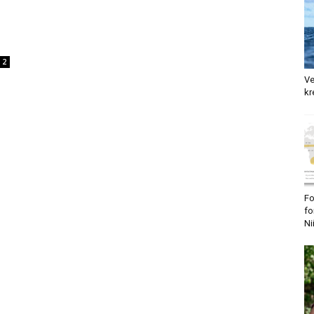
2
Ve
kr
Fo
fo
Ni