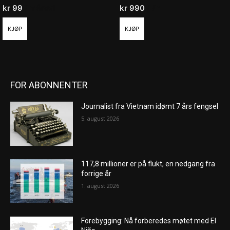
kr
99
/ måned
kr
990
/ år
KJØP
KJØP
FOR ABONNENTER
Journalist fra Vietnam idømt 7 års fengsel
5. august 2026
117,8 millioner er på flukt, en nedgang fra
forrige år
1. august 2026
Forebygging: Nå forberedes møtet med El