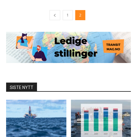
1
2
SISTE NYTT