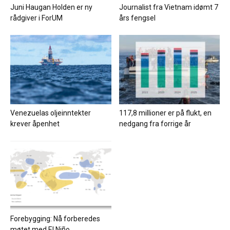
Juni Haugan Holden er ny
Journalist fra Vietnam idømt 7
rådgiver i ForUM
års fengsel
Venezuelas oljeinntekter
117,8 millioner er på flukt, en
krever åpenhet
nedgang fra forrige år
Forebygging: Nå forberedes
møtet med El Niño