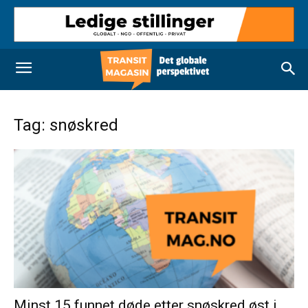
Tag: snøskred
Minst 15 funnet døde etter snøskred øst i