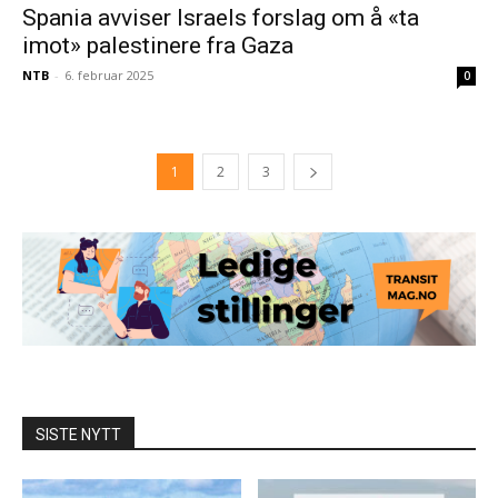
Spania avviser Israels forslag om å «ta
imot» palestinere fra Gaza
NTB
-
6. februar 2025
0
1
2
3
SISTE NYTT