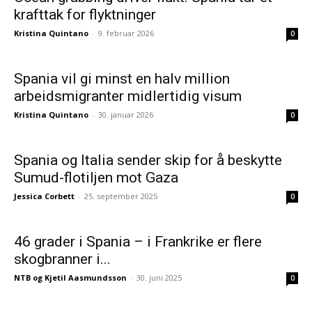
krafttak for flyktninger
Kristina Quintano
-
9. februar 2026
0
Spania vil gi minst en halv million
arbeidsmigranter midlertidig visum
Kristina Quintano
-
30. januar 2026
0
Spania og Italia sender skip for å beskytte
Sumud-flotiljen mot Gaza
Jessica Corbett
-
25. september 2025
0
46 grader i Spania – i Frankrike er flere
skogbranner i...
NTB og Kjetil Aasmundsson
-
30. juni 2025
0