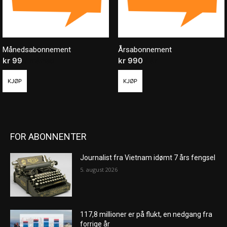
Månedsabonnement
Årsabonnement
kr
99
/ måned
kr
990
/ år
KJØP
KJØP
FOR ABONNENTER
Journalist fra Vietnam idømt 7 års fengsel
5. august 2026
117,8 millioner er på flukt, en nedgang fra
forrige år