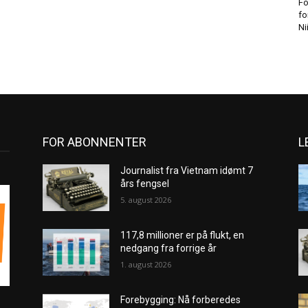
Fo
fo
Ni
FOR ABONNENTER
L
Journalist fra Vietnam idømt 7
års fengsel
5. august 2026
117,8 millioner er på flukt, en
nedgang fra forrige år
1. august 2026
Forebygging: Nå forberedes