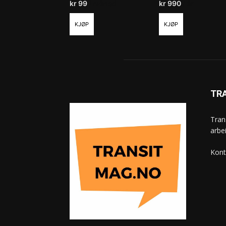
kr
99
/ måned
kr
990
/ år
KJØP
KJØP
TR
Tran
arbe
Kont