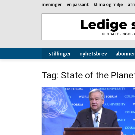
meninger
en passant
klima og miljø
afr
stillinger
nyhetsbrev
abonne
Tag: State of the Plane