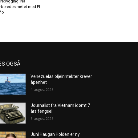
rebygging: Nå
rberedes møtet med El
ño
ES OGSÅ
Venezuelas oljeinntekter krever
åpenhet
4. august 2026
Journalist fra Vietnam idømt 7
års fengsel
5. august 2026
Juni Haugan Holden er ny