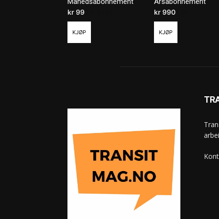
Månedsabonnement
Årsabonnement
kr
99
/ måned
kr
990
/ år
KJØP
KJØP
TR
Tran
arbe
Kont