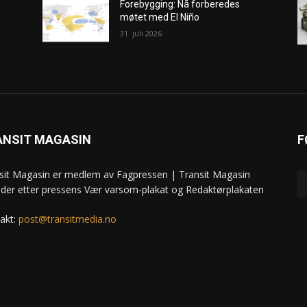
Forebygging: Nå forberedes
møtet med El Niño
31. juli 2026
ANSIT MAGASIN
F
sit Magasin er medlem av Fagpressen | Transit Magasin
ider etter pressens Vær varsom-plakat og Redaktørplakaten
akt:
post@transitmedia.no