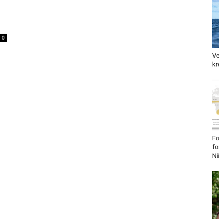
0
Ve
kr
Fo
fo
Ni