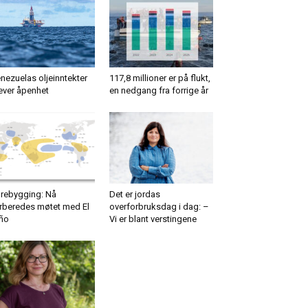
nezuelas oljeinntekter
117,8 millioner er på flukt,
ever åpenhet
en nedgang fra forrige år
rebygging: Nå
Det er jordas
rberedes møtet med El
overforbruksdag i dag: –
ño
Vi er blant verstingene