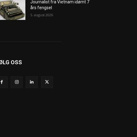
Journalist fra Vietnam idømt 7
års fengsel
5. august 2026
ØLG OSS