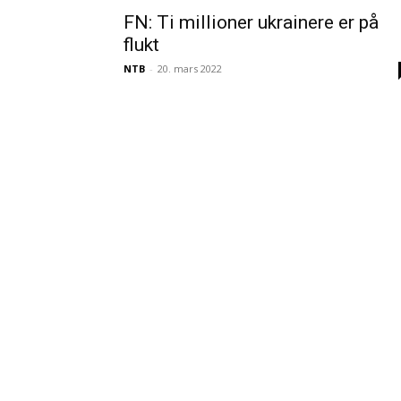
FN: Ti millioner ukrainere er på
flukt
NTB
-
20. mars 2022