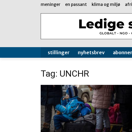
meninger
en passant
klima og miljø
afr
stillinger
nyhetsbrev
abonne
Tag: UNCHR