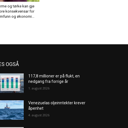
rme og tørke kan gje
ore konsekvensar for
mfunn og økonomi...
ES OGSÅ
117,8 millioner er på flukt, en
nedgang fra forrige år
1. august 2026
Venezuelas oljeinntekter krever
åpenhet
4. august 2026