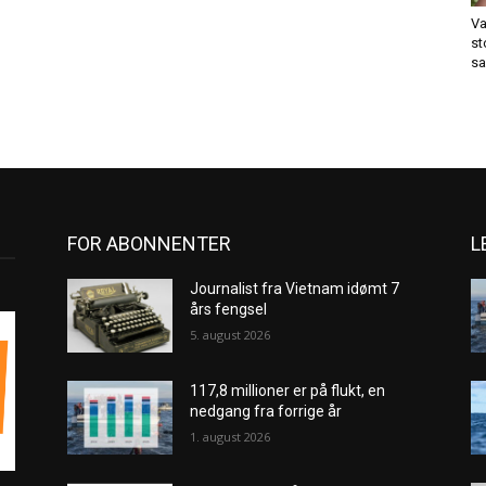
Va
st
sa
FOR ABONNENTER
L
Journalist fra Vietnam idømt 7
års fengsel
5. august 2026
117,8 millioner er på flukt, en
nedgang fra forrige år
1. august 2026