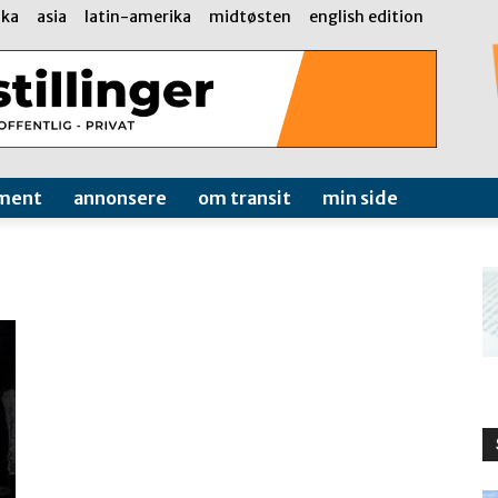
ika
asia
latin-amerika
midtøsten
english edition
ment
annonsere
om transit
min side