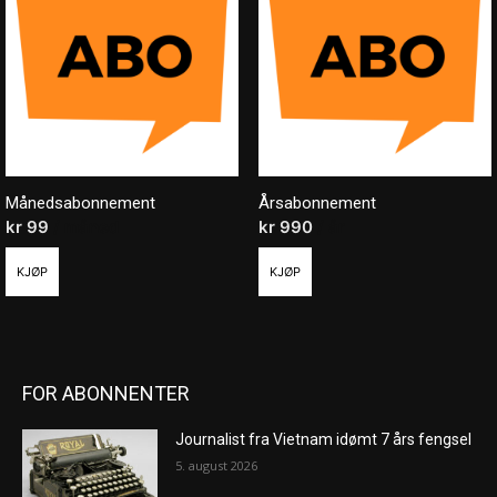
Månedsabonnement
Årsabonnement
kr
99
/ måned
kr
990
/ år
KJØP
KJØP
FOR ABONNENTER
Journalist fra Vietnam idømt 7 års fengsel
5. august 2026