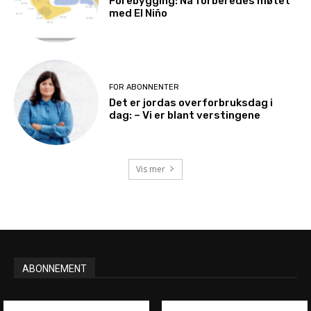
Forebygging: Nå forberedes møtet
med El Niño
FOR ABONNENTER
Det er jordas overforbruksdag i
dag: – Vi er blant verstingene
Vis mer
ABONNEMENT