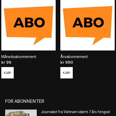
Månedsabonnement
Årsabonnement
kr
99
/ måned
kr
990
/ år
KJØP
KJØP
FOR ABONNENTER
Journalist fra Vietnam idømt 7 års fengsel