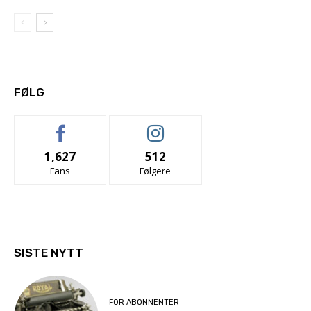
FØLG
1,627
512
Fans
Følgere
SISTE NYTT
FOR ABONNENTER