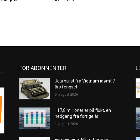
FOR ABONNENTER
L
Journalist fra Vietnam idømt 7
års fengsel
5. august 2026
117,8 millioner er på flukt, en
nedgang fra forrige år
1. august 2026
Forebygging: Nå forberedes