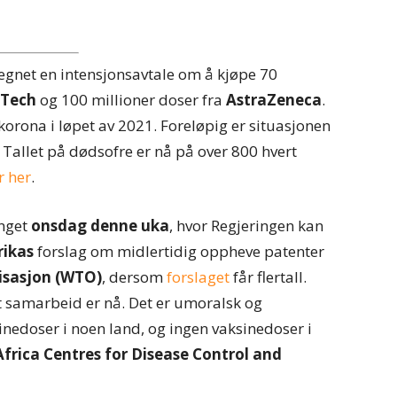
gnet en intensjonsavtale om å kjøpe 70
NTech
og 100 millioner doser fra
AstraZeneca
.
orona i løpet av 2021. Foreløpig er situasjonen
. Tallet på dødsofre er nå på over 800 hvert
r her
.
inget
onsdag denne uka
, hvor Regjeringen kan
rikas
forslag om midlertidig oppheve patenter
isasjon (WTO)
, dersom
forslaget
får flertall.
alt samarbeid er nå. Det er umoralsk og
inedoser i noen land, og ingen vaksinedoser i
Africa Centres for Disease Control and