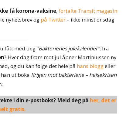
 ikke få korona-vaksine
,
fortalte Transit magasin
 alle nyhetsbrev og
på Twitter
– ikke minst onsdag
u fått med deg
“Bakterienes julekalender”
, fra
en
? Hver dag fram mot jul åpner Martiniussen ny
ed, og du kan følge det hele på
hans blogg
eller
ga han ut boka
Krigen mot bakteriene – helsekrisen
n
.
rekte i din e-postboks? Meld deg på
her, det er
elt gratis.