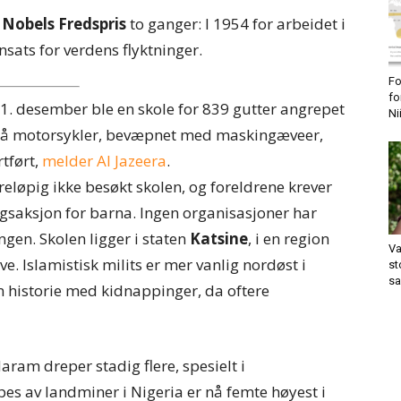
t
Nobels Fredspris
to ganger: I 1954 for arbeidet i
nsats for verdens flyktninger.
Fo
fo
11. desember ble en skole for 839 gutter angrepet
Ni
på motorsykler, bevæpnet med maskingæveer,
tført,
melder Al Jazeera
.
reløpig ikke besøkt skolen, og foreldrene krever
ngsaksjon for barna. Ingen organisasjoner har
ngen. Skolen ligger i staten
Katsine
, i en region
Va
ive. Islamistisk milits er mer vanlig nordøst i
st
sa
n historie med kidnappinger, da oftere
ram dreper stadig flere, spesielt i
pes av landminer i Nigeria er nå femte høyest i