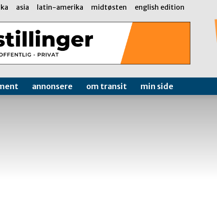
ika
asia
latin-amerika
midtøsten
english edition
ment
annonsere
om transit
min side