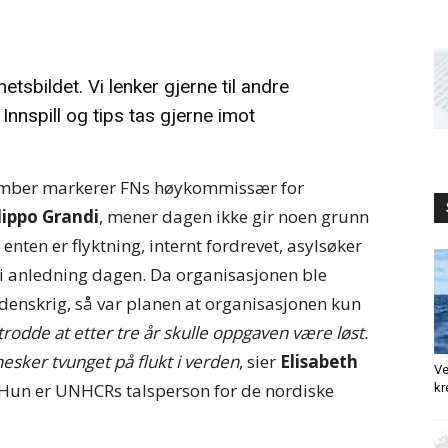
hetsbildet. Vi lenker gjerne til andre
Innspill og tips tas gjerne imot
mber markerer FNs høykommissær for
lippo Grandi
, mener dagen ikke gir noen grunn
 enten er flyktning, internt fordrevet, asylsøker
i anledning dagen. Da organisasjonen ble
rdenskrig, så var planen at organisasjonen kun
rodde at etter tre år skulle oppgaven være løst.
esker tvunget på flukt i verden
, sier
Elisabeth
Ve
 Hun er UNHCRs talsperson for de nordiske
kr