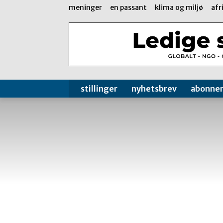
meninger
en passant
klima og miljø
afr
stillinger
nyhetsbrev
abonne