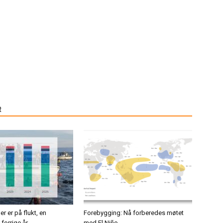
R
er er på flukt, en
Forebygging: Nå forberedes møtet
forrige år
med El Niño