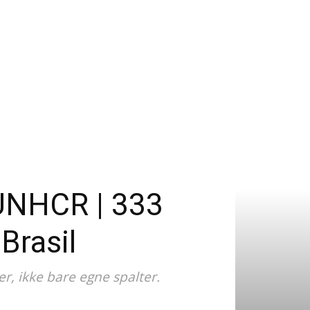
UNHCR | 333
 Brasil
er, ikke bare egne spalter.