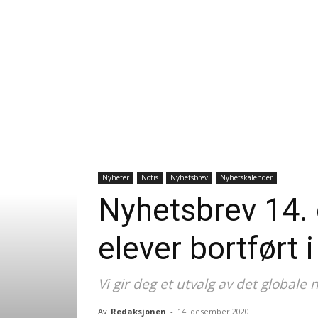
Nyheter
Notis
Nyhetsbrev
Nyhetskalender
Nyhetsbrev 14.
elever bortført i
Vi gir deg et utvalg av det globale
Av
Redaksjonen
-
14. desember 2020