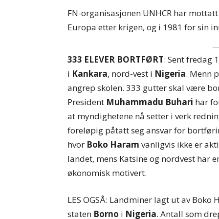
FN-organisasjonen UNHCR har mottat
Europa etter krigen, og i 1981 for sin in
333 ELEVER BORTFØRT
: Sent fredag 
i
Kankara
, nord-vest i
Nigeria
. Menn 
angrep skolen. 333 gutter skal være bor
President
Muhammadu Buhari
har fo
at myndighetene nå setter i verk redni
foreløpig påtatt seg ansvar for bortføri
hvor
Boko Haram
vanligvis ikke er akt
landet, mens Katsine og nordvest har e
økonomisk motivert.
LES OGSÅ: Landminer lagt ut av Boko Ha
staten
Borno
i
Nigeria
. Antall som dre