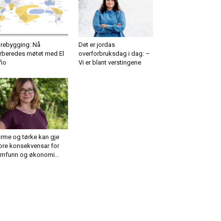
rebygging: Nå
Det er jordas
rberedes møtet med El
overforbruksdag i dag: –
ño
Vi er blant verstingene
rme og tørke kan gje
ore konsekvensar for
mfunn og økonomi...