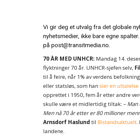
Vi gir deg et utvalg fra det globale ny
nyhetsmedier, ikke bare egne spalter. 
på
post@transitmedia.no
.
70 ÅR MED UNHCR:
Mandag 14. dese
flyktninger 70 år. UNHCR-sjefen selv,
Fi
til å feire, når 1% av verdens befolkning
eller statsløs, som han
sier en uttalelse
opprettet i 1950, fem år etter andre ve
skulle være et midlertidig tiltak:
– Man t
Men nå 70 år etter er 80 millioner menn
Arnsdorf Haslund
til
Bistandsaktuelt
.
landene.