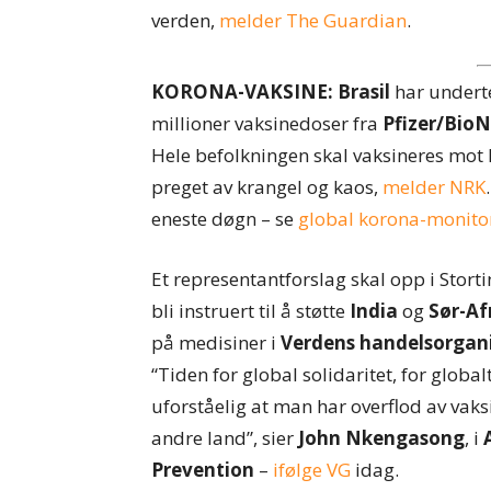
verden,
melder The Guardian
.
KORONA-VAKSINE: Brasil
har underte
millioner vaksinedoser fra
Pfizer/Bio
Hele befolkningen skal vaksineres mot k
preget av krangel og kaos,
melder NRK
eneste døgn – se
global korona-monito
Et representantforslag skal opp i Stort
bli instruert til å støtte
India
og
Sør-Af
på medisiner i
Verdens handelsorgan
“Tiden for global solidaritet, for glob
uforståelig at man har overflod av vaks
andre land”, sier
John Nkengasong
, i
Prevention
–
ifølge VG
idag.