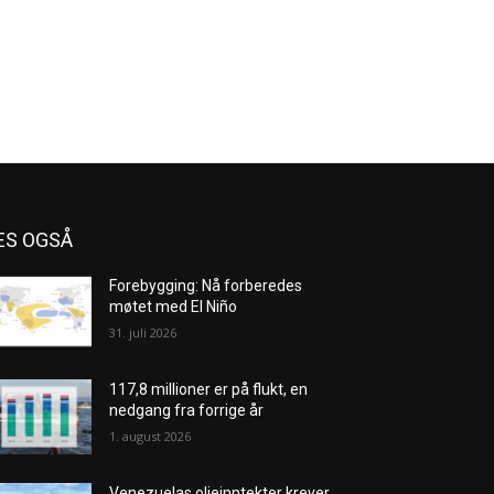
ES OGSÅ
Forebygging: Nå forberedes
møtet med El Niño
31. juli 2026
117,8 millioner er på flukt, en
nedgang fra forrige år
1. august 2026
Venezuelas oljeinntekter krever