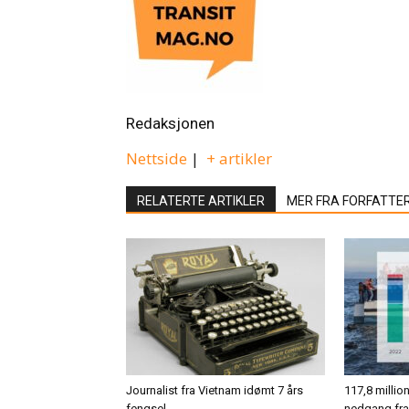
Redaksjonen
Nettside
|
+ artikler
RELATERTE ARTIKLER
MER FRA FORFATTE
Journalist fra Vietnam idømt 7 års
117,8 million
fengsel
nedgang fra 