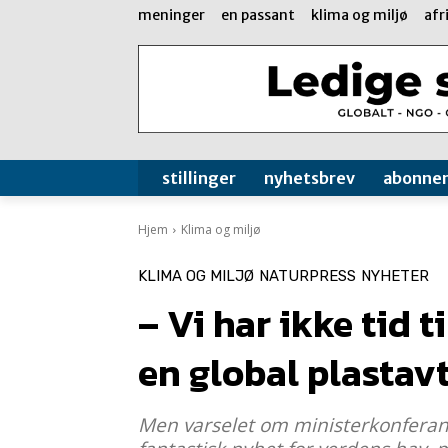
meninger
en passant
klima og miljø
afr
stillinger
nyhetsbrev
abonne
Hjem
Klima og miljø
KLIMA OG MILJØ
NATURPRESS
NYHETER
– Vi har ikke tid t
en global plastav
Men varselet om ministerkonferans