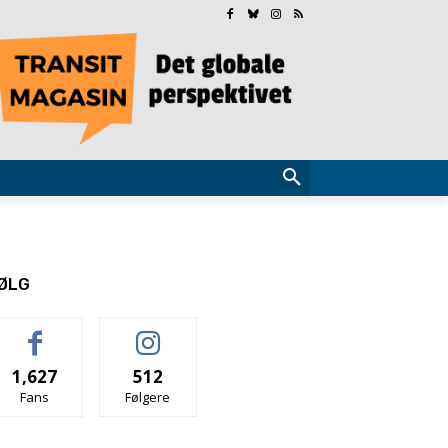
ØLG
1,627
512
Fans
Følgere