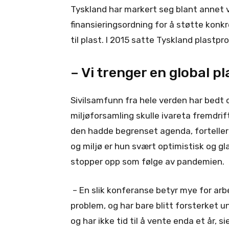
Tyskland har markert seg blant annet v
finansieringsordning for å støtte konkr
til plast. I 2015 satte Tyskland plast
– Vi trenger en global p
Sivilsamfunn fra hele verden har bedt
miljøforsamling skulle ivareta fremdrif
den hadde begrenset agenda, forteller 
og miljø er hun svært optimistisk og gl
stopper opp som følge av pandemien.
– En slik konferanse betyr mye for arbe
problem, og har bare blitt forsterket u
og har ikke tid til å vente enda et år, s