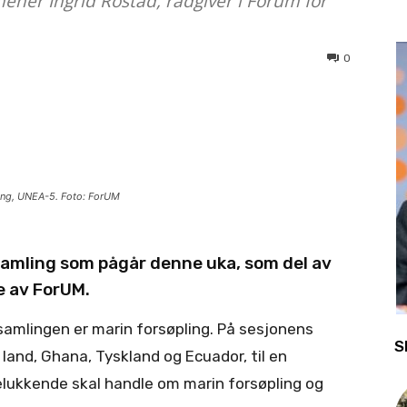
mener Ingrid Rostad, rådgiver i Forum for
0
ling, UNEA-5. Foto: ForUM
samling som pågår denne uka, som del av
e av ForUM.
samlingen er marin forsøpling. På sesjonens
S
land, Ghana, Tyskland og Ecuador, til en
elukkende skal handle om marin forsøpling og