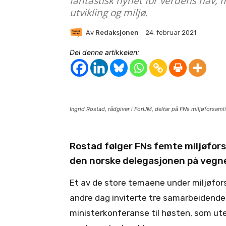
fantastisk nyhet for verdens hav, 
utvikling og miljø.
Av
Redaksjonen
24. februar 2021
Del denne artikkelen:
Ingrid Rostad, rådgiver i ForUM, deltar på FNs miljøforsam
Rostad følger FNs femte miljøfor
den norske delegasjonen på vegn
Et av de store temaene under miljøfor
andre dag inviterte tre samarbeidende 
ministerkonferanse til høsten, som ut