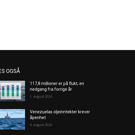
ES OGSÅ
117,8 millioner er på flukt, en
nedgang fra forrige år
1. august 2026
Venezuelas oljeinntekter krever
åpenhet
4. august 2026