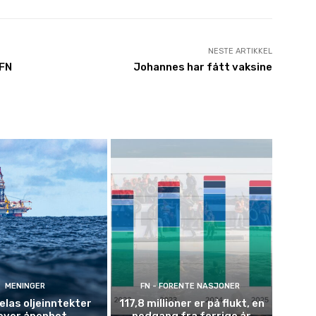
NESTE ARTIKKEL
 FN
Johannes har fått vaksine
MENINGER
FN - FORENTE NASJONER
las oljeinntekter
117,8 millioner er på flukt, en
ever åpenhet
nedgang fra forrige år