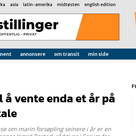
ika
asia
latin-amerika
midtøsten
english edition
ment
annonsere
om transit
min side
F
il å vente enda et år på
tale
e om marin forsøpling seinere i år er en