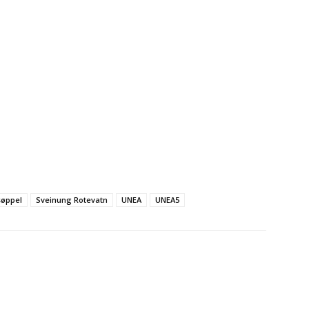
søppel
Sveinung Rotevatn
UNEA
UNEA5