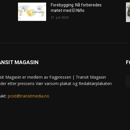
Forebygging: Nå forberedes
møtet med El Niño
31. juli 2026
ANSIT MAGASIN
F
sit Magasin er medlem av Fagpressen | Transit Magasin
ider etter pressens Vær varsom-plakat og Redaktørplakaten
akt:
post@transitmedia.no