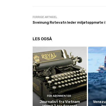
FORRIGE ARTIKKEL
Sveinung Rotevatn leder miljøtoppmøte i
LES OGSÅ
FOR ABONNENTER
Journalist fra Vietnam
Venezue
idømt 7 års fengsel
kr