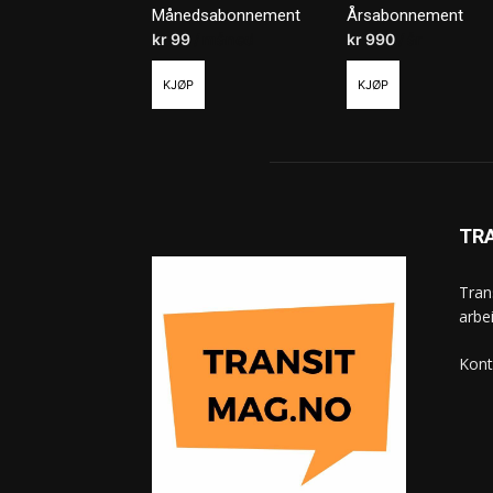
Månedsabonnement
Årsabonnement
kr
99
/ måned
kr
990
/ år
KJØP
KJØP
TR
Tran
arbe
Kont