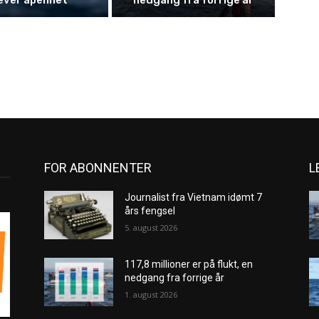
FOR ABONNENTER
L
Journalist fra Vietnam idømt 7
års fengsel
5. august 2026
117,8 millioner er på flukt, en
nedgang fra forrige år
1. august 2026