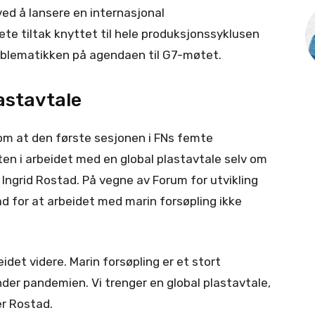
ed å lansere en internasjonal
ete tiltak knyttet til hele produksjonssyklusen
problematikken på agendaen til G7-møtet.
lastavtale
 om at den første sesjonen i FNs femte
ten i arbeidet med en global plastavtale selv om
Ingrid Rostad. På vegne av Forum for utvikling
ad for at arbeidet med marin forsøpling ikke
idet videre. Marin forsøpling er et stort
nder pandemien. Vi trenger en global plastavtale,
ier Rostad.