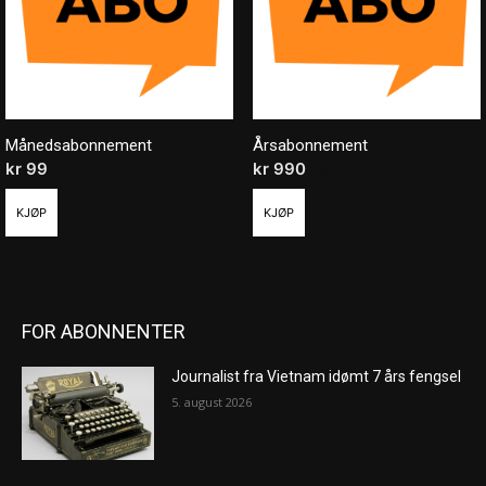
Månedsabonnement
Årsabonnement
kr
99
/ måned
kr
990
/ år
KJØP
KJØP
FOR ABONNENTER
Journalist fra Vietnam idømt 7 års fengsel
5. august 2026