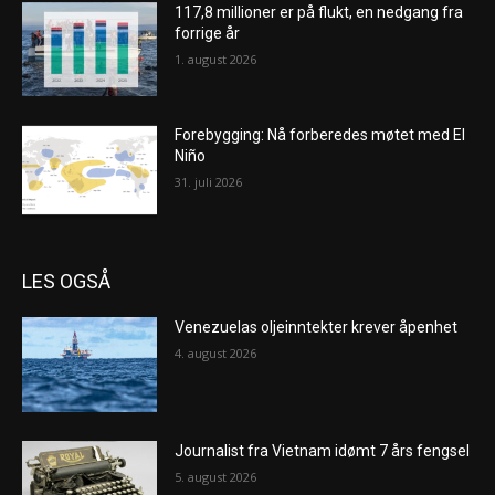
117,8 millioner er på flukt, en nedgang fra
forrige år
1. august 2026
Forebygging: Nå forberedes møtet med El
Niño
31. juli 2026
LES OGSÅ
Venezuelas oljeinntekter krever åpenhet
4. august 2026
Journalist fra Vietnam idømt 7 års fengsel
5. august 2026