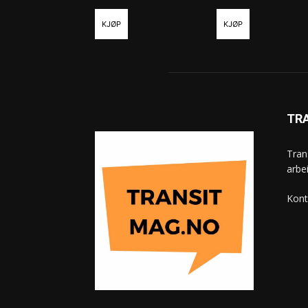
KJØP
KJØP
TR
Tran
arbe
Kont