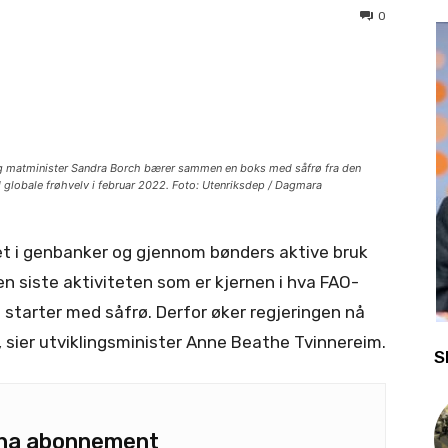
0
og matminister Sandra Borch bærer sammen en boks med såfrø fra den
d globale frøhvelv i februar 2022. Foto: Utenriksdep / Dagmara
et i genbanker og gjennom bønders aktive bruk
en siste aktiviteten som er kjernen i hva FAO-
 starter med såfrø. Derfor øker regjeringen nå
 sier utviklingsminister Anne Beathe Tvinnereim.
S
u ha abonnement