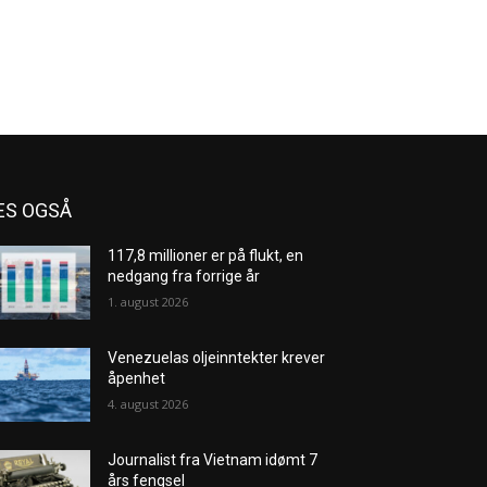
ES OGSÅ
117,8 millioner er på flukt, en
nedgang fra forrige år
1. august 2026
Venezuelas oljeinntekter krever
åpenhet
4. august 2026
Journalist fra Vietnam idømt 7
års fengsel