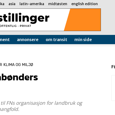
ika
asia
latin-amerika
midtøsten
english edition
ment
annonsere
om transit
min side
R
KLIMA OG MILJØ
F
åbønders
 til FNs organisasjon for landbruk og
mangfold.