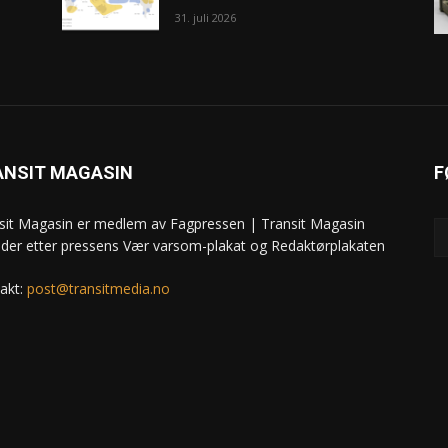
31. juli 2026
ANSIT MAGASIN
F
sit Magasin er medlem av Fagpressen | Transit Magasin
ider etter pressens Vær varsom-plakat og Redaktørplakaten
akt:
post@transitmedia.no