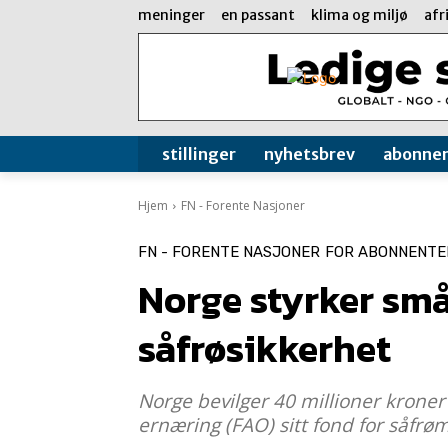
meninger
en passant
klima og miljø
afr
stillinger
nyhetsbrev
abonne
Hjem
FN - Forente Nasjoner
FN - FORENTE NASJONER
FOR ABONNENTE
Norge styrker sm
såfrøsikkerhet
Norge bevilger 40 millioner kroner
ernæring (FAO) sitt fond for såfrø