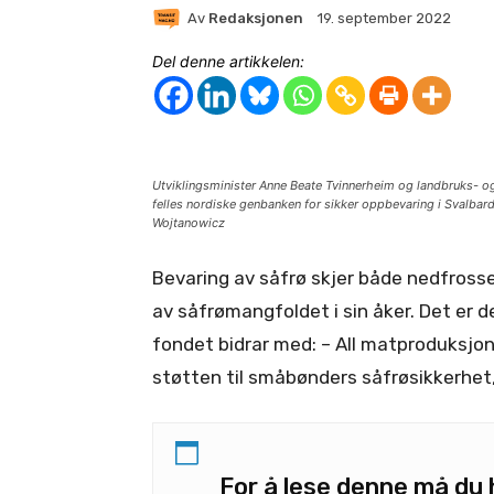
Av
Redaksjonen
19. september 2022
Del denne artikkelen:
Utviklingsminister Anne Beate Tvinnerheim og landbruks- 
felles nordiske genbanken for sikker oppbevaring i Svalbar
Wojtanowicz
Bevaring av såfrø skjer både nedfross
av såfrømangfoldet i sin åker. Det er d
fondet bidrar med: – All matproduksjon
støtten til småbønders såfrøsikkerhet,
For å lese denne må d