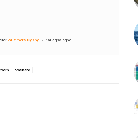
eller
24-timers tilgang
. Vi har også egne
rvern
Svalbard