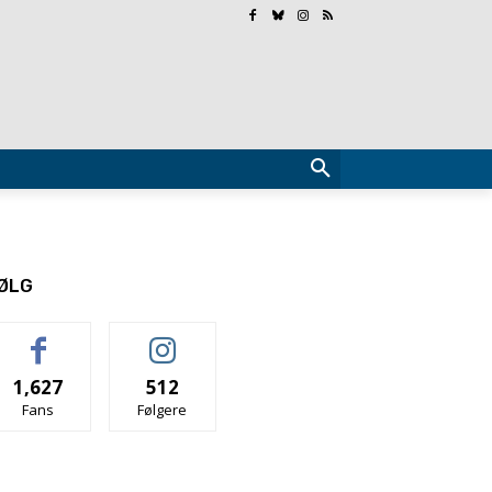
ØLG
1,627
512
Fans
Følgere