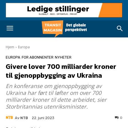
Hjem
Europa
EUROPA
FOR ABONNENTER
NYHETER
Givere lover 700 milliarder kroner
til gjenoppbygging av Ukraina
En konferanse om gjenoppbygging av
Ukraina har ført til løfter om over 700
milliarder kroner til dette arbeidet, sier
Storbritannias utenriksminister.
Av
NTB
0
22. juni 2023