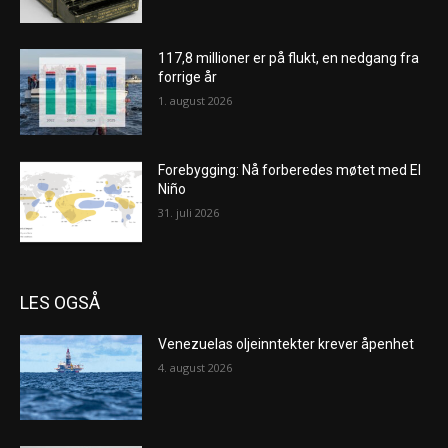
117,8 millioner er på flukt, en nedgang fra
forrige år
1. august 2026
Forebygging: Nå forberedes møtet med El
Niño
31. juli 2026
LES OGSÅ
Venezuelas oljeinntekter krever åpenhet
4. august 2026