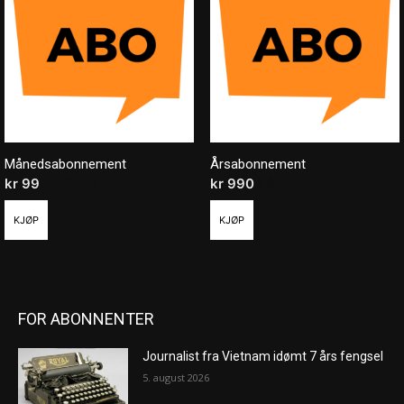
Månedsabonnement
Årsabonnement
kr
99
/ måned
kr
990
/ år
KJØP
KJØP
FOR ABONNENTER
Journalist fra Vietnam idømt 7 års fengsel
5. august 2026