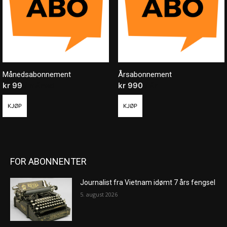
Månedsabonnement
Årsabonnement
kr
99
/ måned
kr
990
/ år
KJØP
KJØP
FOR ABONNENTER
Journalist fra Vietnam idømt 7 års fengsel
5. august 2026