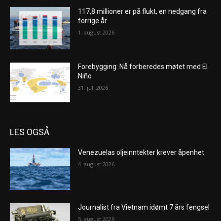
117,8 millioner er på flukt, en nedgang fra
forrige år
1. august 2026
Forebygging: Nå forberedes møtet med El
Niño
31. juli 2026
LES OGSÅ
Venezuelas oljeinntekter krever åpenhet
4. august 2026
Journalist fra Vietnam idømt 7 års fengsel
5. august 2026