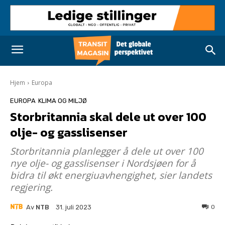
Hjem
Europa
EUROPA
KLIMA OG MILJØ
Storbritannia skal dele ut over 100
olje- og gasslisenser
Storbritannia planlegger å dele ut over 100
nye olje- og gasslisenser i Nordsjøen for å
bidra til økt energiuavhengighet, sier landets
regjering.
Av
NTB
0
31. juli 2023