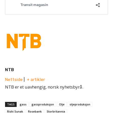
NTB
Nettside
|
+ artikler
NTB er et uavhengig, norsk nyhetsbyrå.
TAGS
gass
gassproduksjon
Olje
oljeproduksjon
Rishi Sunak
Rosebank
Storbritannia