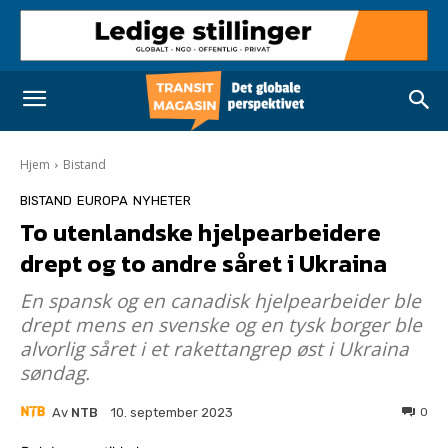
Hjem
Bistand
BISTAND
EUROPA
NYHETER
To utenlandske hjelpearbeidere
drept og to andre såret i Ukraina
En spansk og en canadisk hjelpearbeider ble
drept mens en svenske og en tysk borger ble
alvorlig såret i et rakettangrep øst i Ukraina
søndag.
Av
NTB
0
10. september 2023