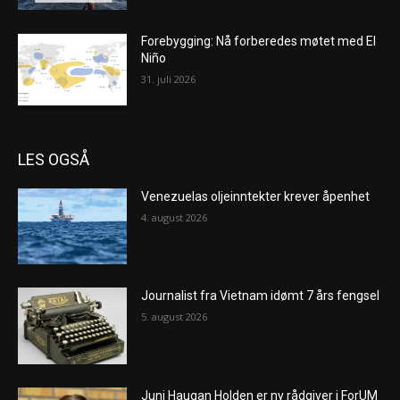
Forebygging: Nå forberedes møtet med El
Niño
31. juli 2026
LES OGSÅ
Venezuelas oljeinntekter krever åpenhet
4. august 2026
Journalist fra Vietnam idømt 7 års fengsel
5. august 2026
Juni Haugan Holden er ny rådgiver i ForUM