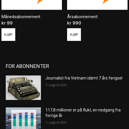
Månedsabonnement
Årsabonnement
kr
99
/ måned
kr
990
/ år
KJØP
KJØP
FOR ABONNENTER
Journalist fra Vietnam idømt 7 års fengsel
5. august 2026
117,8 millioner er på flukt, en nedgang fra
forrige år
1. august 2026