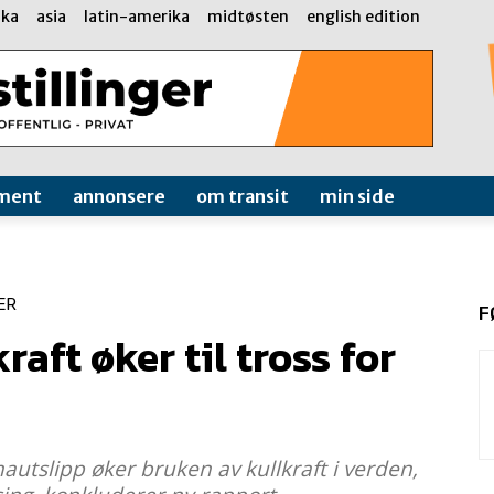
ika
asia
latin-amerika
midtøsten
english edition
ment
annonsere
om transit
min side
ER
F
raft øker til tross for
autslipp øker bruken av kullkraft i verden,