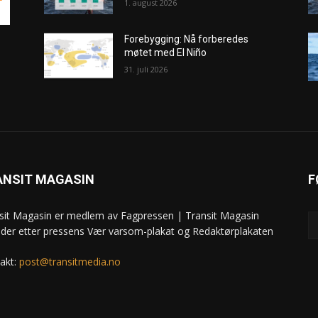
1. august 2026
Forebygging: Nå forberedes
møtet med El Niño
31. juli 2026
ANSIT MAGASIN
F
sit Magasin er medlem av Fagpressen | Transit Magasin
ider etter pressens Vær varsom-plakat og Redaktørplakaten
akt:
post@transitmedia.no