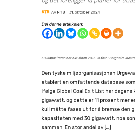
og det foreligger få planer for utf
Av
NTB
31. oktober 2024
Del denne artikkelen:
Kullkapasiteten har økt siden 2015. Ill.foto: Bergheim kullkr
Den tyske miljøorganisasjonen Urgewa
etablert en omfattende database som a
Ifølge Global Coal Exit List har dagens
gigawatt, og dette er 11 prosent mer en
kull måtte fases ut for å bremse den gl
kapasiteten med 30 gigawatt, noe som e
sammen. En stor andel av […]