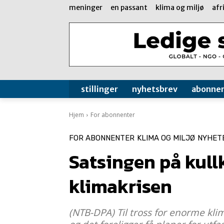
meninger
en passant
klima og miljø
afr
stillinger
nyhetsbrev
abonne
Hjem
For abonnenter
FOR ABONNENTER
KLIMA OG MILJØ
NYHET
Satsingen på kullk
klimakrisen
(NTB-DPA) Til tross for enorme klim