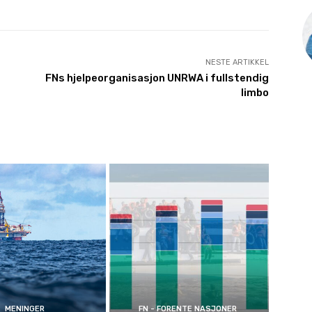
NESTE ARTIKKEL
FNs hjelpeorganisasjon UNRWA i fullstendig
limbo
MENINGER
FN - FORENTE NASJONER