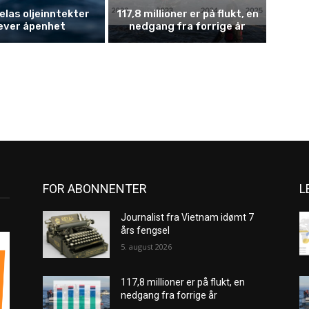
las oljeinntekter
117,8 millioner er på flukt, en
ever åpenhet
nedgang fra forrige år
FOR ABONNENTER
L
Journalist fra Vietnam idømt 7
års fengsel
5. august 2026
117,8 millioner er på flukt, en
nedgang fra forrige år