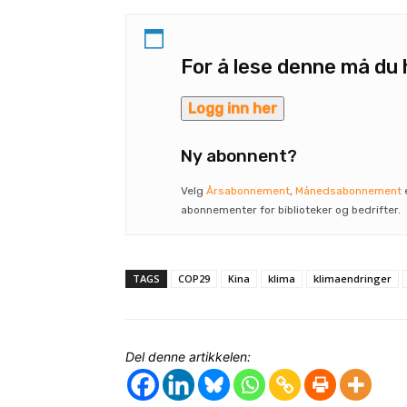
For å lese denne må d
Logg inn her
Ny abonnent?
Velg
Årsabonnement
,
Månedsabonnement
abonnementer for biblioteker og bedrifter.
TAGS
COP29
Kina
klima
klimaendringer
Del denne artikkelen: