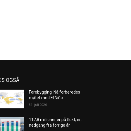
ES OGSÅ
Forebygging: Nå forberedes
møtet med El Niño
31. juli 2026
117,8 millioner er på flukt, en
nedgang fra forrige år