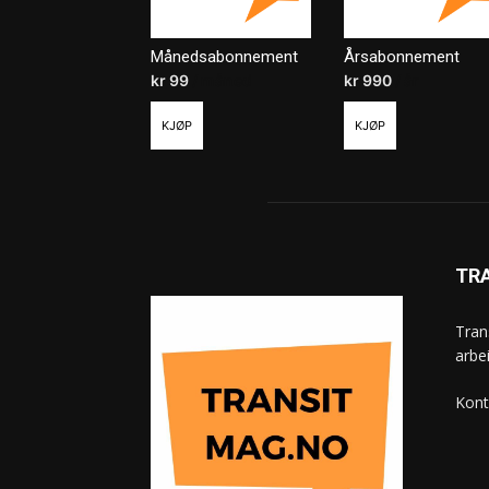
Månedsabonnement
Årsabonnement
kr
99
/ måned
kr
990
/ år
KJØP
KJØP
TR
Tran
arbe
Kont