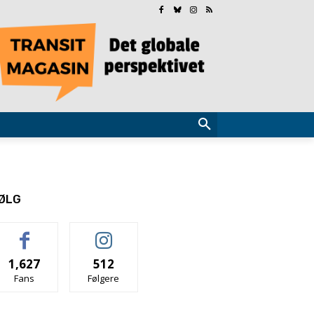
ØLG
1,627
512
Fans
Følgere