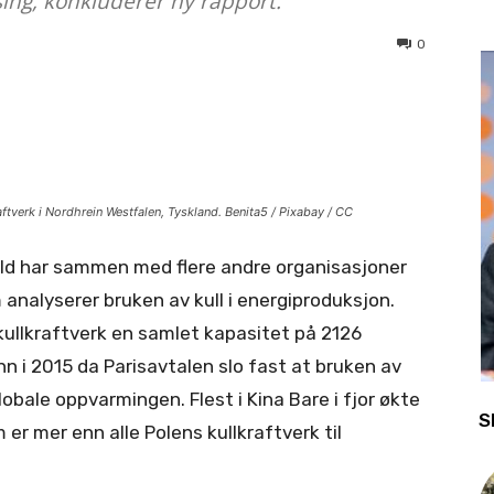
asing, konkluderer ny rapport.
0
aftverk i Nordhrein Westfalen, Tyskland. Benita5 / Pixabay / CC
ld har sammen med flere andre organisasjoner
nalyserer bruken av kull i energiproduksjon.
 kullkraftverk en samlet kapasitet på 2126
n i 2015 da Parisavtalen slo fast at bruken av
obale oppvarmingen. Flest i Kina Bare i fjor økte
S
r mer enn alle Polens kullkraftverk til