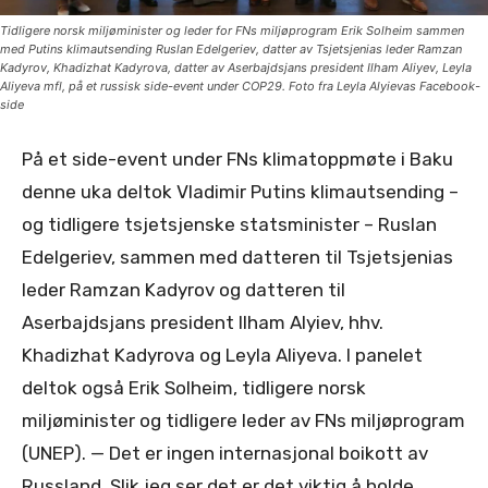
Tidligere norsk miljøminister og leder for FNs miljøprogram Erik Solheim sammen
med Putins klimautsending Ruslan Edelgeriev, datter av Tsjetsjenias leder Ramzan
Kadyrov, Khadizhat Kadyrova, datter av Aserbajdsjans president Ilham Aliyev, Leyla
Aliyeva mfl, på et russisk side-event under COP29. Foto fra Leyla Alyievas Facebook-
side
På et side-event under FNs klimatoppmøte i Baku
denne uka deltok Vladimir Putins klimautsending –
og tidligere tsjetsjenske statsminister – Ruslan
Edelgeriev, sammen med datteren til Tsjetsjenias
leder Ramzan Kadyrov og datteren til
Aserbajdsjans president Ilham Alyiev, hhv.
Khadizhat Kadyrova og Leyla Aliyeva. I panelet
deltok også Erik Solheim, tidligere norsk
miljøminister og tidligere leder av FNs miljøprogram
(UNEP). — Det er ingen internasjonal boikott av
Russland. Slik jeg ser det er det viktig å holde