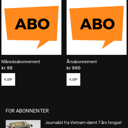
Månedsabonnement
Årsabonnement
kr
99
/ måned
kr
990
/ år
KJØP
KJØP
FOR ABONNENTER
Journalist fra Vietnam idømt 7 års fengsel