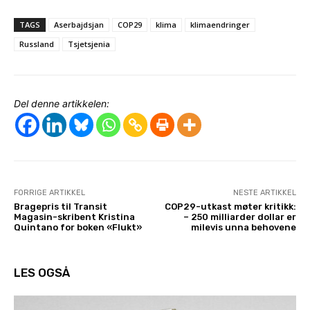
TAGS
Aserbajdsjan
COP29
klima
klimaendringer
Russland
Tsjetsjenia
Del denne artikkelen:
FORRIGE ARTIKKEL
NESTE ARTIKKEL
Bragepris til Transit
COP29-utkast møter kritikk:
Magasin-skribent Kristina
– 250 milliarder dollar er
Quintano for boken «Flukt»
milevis unna behovene
LES OGSÅ