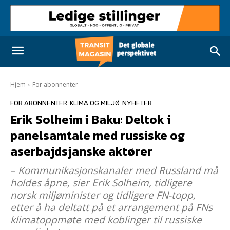
Hjem
For abonnenter
FOR ABONNENTER
KLIMA OG MILJØ
NYHETER
Erik Solheim i Baku: Deltok i
panelsamtale med russiske og
aserbajdsjanske aktører
– Kommunikasjonskanaler med Russland må
holdes åpne, sier Erik Solheim, tidligere
norsk miljøminister og tidligere FN-topp,
etter å ha deltatt på et arrangement på FNs
klimatoppmøte med koblinger til russiske