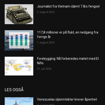
Journalist fra Vietnam idømt 7 års fengsel
5. august 2026
117,8 millioner er på flukt, en nedgang fra
forrige år
1. august 2026
Forebygging: Nå forberedes møtet med El
Niño
31. juli 2026
LES OGSÅ
Venezuelas oljeinntekter krever åpenhet
4. august 2026