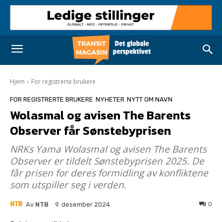
Hjem
For registrerte brukere
FOR REGISTRERTE BRUKERE
NYHETER
NYTT OM NAVN
Wolasmal og avisen The Barents
Observer får Sønstebyprisen
NRKs Yama Wolasmal og avisen The Barents
Observer er tildelt Sønstebyprisen 2025. De
får prisen for deres formidling av konfliktene
som utspiller seg i verden.
Av
NTB
0
9. desember 2024