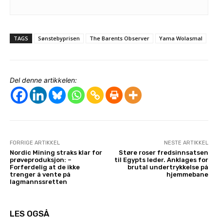
TAGS
Sønstebyprisen
The Barents Observer
Yama Wolasmal
Del denne artikkelen:
FORRIGE ARTIKKEL
NESTE ARTIKKEL
Nordic Mining straks klar for
Støre roser fredsinnsatsen
prøveproduksjon: –
til Egypts leder. Anklages for
Forferdelig at de ikke
brutal undertrykkelse på
trenger å vente på
hjemmebane
lagmannssretten
LES OGSÅ