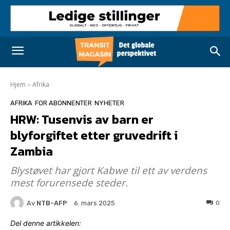
Hjem
Afrika
AFRIKA
FOR ABONNENTER
NYHETER
HRW: Tusenvis av barn er
blyforgiftet etter gruvedrift i
Zambia
Blystøvet har gjort Kabwe til ett av verdens
mest forurensede steder.
Av
NTB-AFP
0
6. mars 2025
Del denne artikkelen: