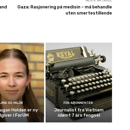
NESTE ARTIKKEL
land
Gaza: Rasjonering på medisin – må behandle
uten smertestillende
LIMA OG MILJØ
FOR ABONNENTER
ugan Holden er ny
Journalist fra Vietnam
giver i ForUM
idømt 7 års fengsel