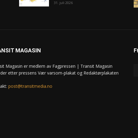
31. juli 2026
ANSIT MAGASIN
F
sit Magasin er medlem av Fagpressen | Transit Magasin
ider etter pressens Vær varsom-plakat og Redaktørplakaten
akt:
post@transitmedia.no