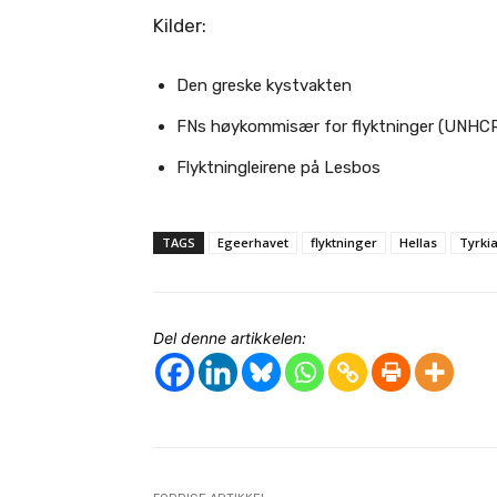
Kilder:
Den greske kystvakten
FNs høykommisær for flyktninger (UNHC
Flyktningleirene på Lesbos
TAGS
Egeerhavet
flyktninger
Hellas
Tyrki
Del denne artikkelen: