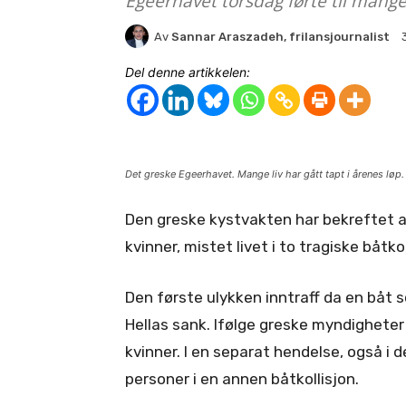
Egeerhavet torsdag førte til mange 
Av
Sannar Araszadeh, frilansjournalist
Del denne artikkelen:
Det greske Egeerhavet. Mange liv har gått tapt i årenes løp
Den greske kystvakten har bekreftet at 
kvinner, mistet livet i to tragiske båtk
Den første ulykken inntraff da en båt so
Hellas sank. Ifølge greske myndigheter
kvinner. I en separat hendelse, også i
personer i en annen båtkollisjon.