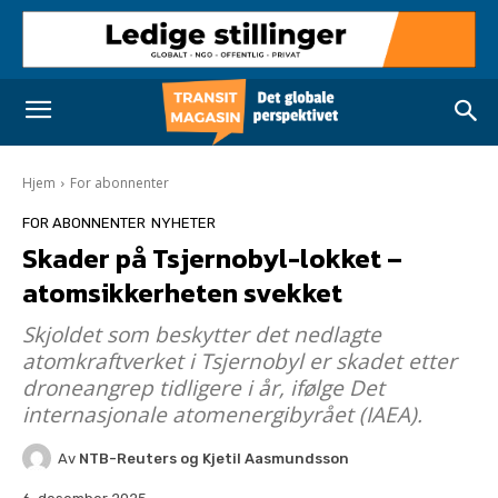
Hjem
For abonnenter
FOR ABONNENTER
NYHETER
Skader på Tsjernobyl-lokket –
atomsikkerheten svekket
Skjoldet som beskytter det nedlagte
atomkraftverket i Tsjernobyl er skadet etter
droneangrep tidligere i år, ifølge Det
internasjonale atomenergibyrået (IAEA).
Av
NTB-Reuters og Kjetil Aasmundsson