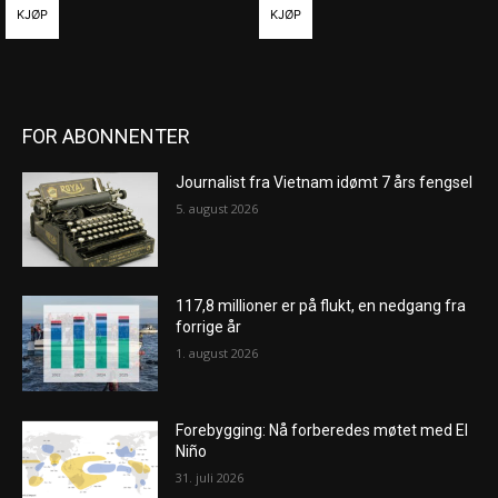
KJØP
KJØP
FOR ABONNENTER
Journalist fra Vietnam idømt 7 års fengsel
5. august 2026
117,8 millioner er på flukt, en nedgang fra
forrige år
1. august 2026
Forebygging: Nå forberedes møtet med El
Niño
31. juli 2026