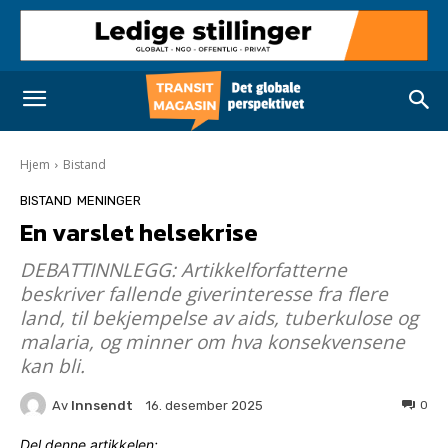
Hjem
Bistand
BISTAND
MENINGER
En varslet helsekrise
DEBATTINNLEGG: Artikkelforfatterne
beskriver fallende giverinteresse fra flere
land, til bekjempelse av aids, tuberkulose og
malaria, og minner om hva konsekvensene
kan bli.
Av
Innsendt
0
16. desember 2025
Del denne artikkelen: