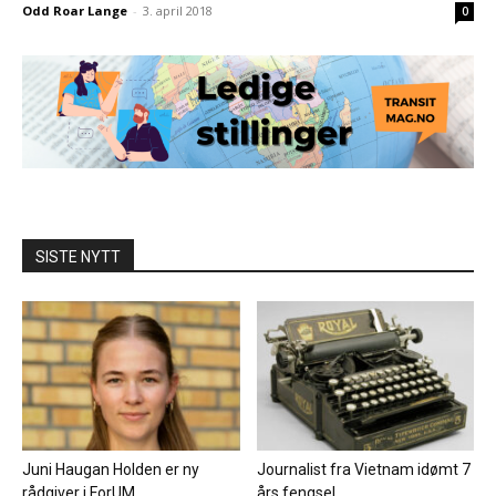
Odd Roar Lange
-
3. april 2018
0
SISTE NYTT
Juni Haugan Holden er ny
Journalist fra Vietnam idømt 7
rådgiver i ForUM
års fengsel