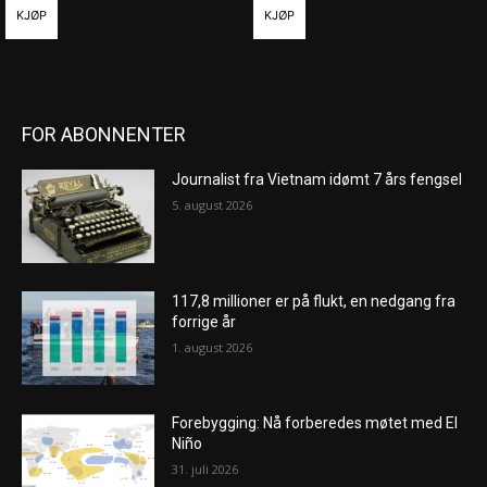
KJØP
KJØP
FOR ABONNENTER
Journalist fra Vietnam idømt 7 års fengsel
5. august 2026
117,8 millioner er på flukt, en nedgang fra
forrige år
1. august 2026
Forebygging: Nå forberedes møtet med El
Niño
31. juli 2026