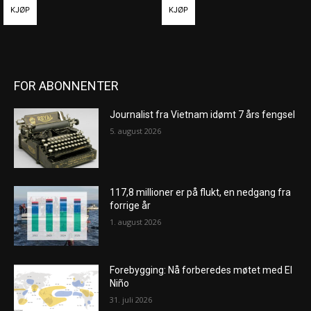
KJØP
KJØP
FOR ABONNENTER
Journalist fra Vietnam idømt 7 års fengsel
5. august 2026
117,8 millioner er på flukt, en nedgang fra
forrige år
1. august 2026
Forebygging: Nå forberedes møtet med El
Niño
31. juli 2026