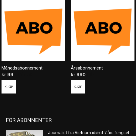
Månedsabonnement
Årsabonnement
kr
99
/ måned
kr
990
/ år
KJØP
KJØP
FOR ABONNENTER
Journalist fra Vietnam idømt 7 års fengsel