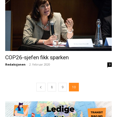
COP26-sjefen fikk sparken
Redaksjonen
-
2. februar 2020
0
8
9
10