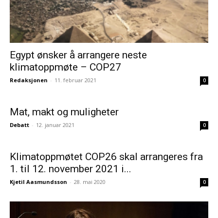
Egypt ønsker å arrangere neste
klimatoppmøte – COP27
Redaksjonen
-
11. februar 2021
0
Mat, makt og muligheter
Debatt
-
12. januar 2021
0
Klimatoppmøtet COP26 skal arrangeres fra
1. til 12. november 2021 i...
Kjetil Aasmundsson
-
28. mai 2020
0