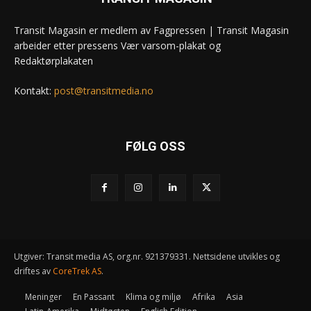
Transit Magasin er medlem av Fagpressen | Transit Magasin
arbeider etter pressens Vær varsom-plakat og
Redaktørplakaten
Kontakt:
post@transitmedia.no
FØLG OSS
Utgiver: Transit media AS, org.nr. 921379331. Nettsidene utvikles og
driftes av
CoreTrek AS
.
Meninger
En Passant
Klima og miljø
Afrika
Asia