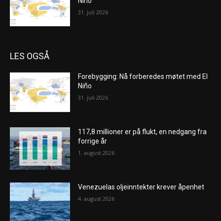
Niño
31. juli 2026
LES OGSÅ
Forebygging: Nå forberedes møtet med El
Niño
31. juli 2026
117,8 millioner er på flukt, en nedgang fra
forrige år
1. august 2026
Venezuelas oljeinntekter krever åpenhet
4. august 2026