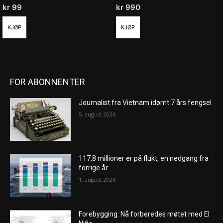
kr
99
/ måned
kr
990
/ år
KJØP
KJØP
FOR ABONNENTER
Journalist fra Vietnam idømt 7 års fengsel
5. august 2026
117,8 millioner er på flukt, en nedgang fra
forrige år
1. august 2026
Forebygging: Nå forberedes møtet med El