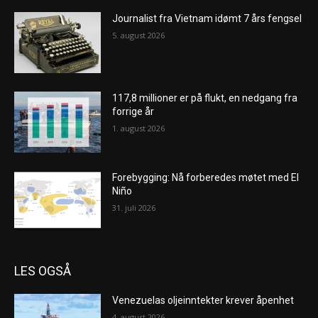
Journalist fra Vietnam idømt 7 års fengsel
5. august 2026
117,8 millioner er på flukt, en nedgang fra
forrige år
1. august 2026
Forebygging: Nå forberedes møtet med El
Niño
31. juli 2026
LES OGSÅ
Venezuelas oljeinntekter krever åpenhet
4. august 2026