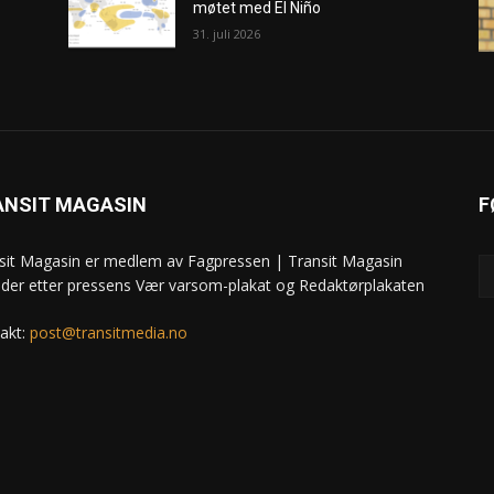
møtet med El Niño
31. juli 2026
ANSIT MAGASIN
F
sit Magasin er medlem av Fagpressen | Transit Magasin
ider etter pressens Vær varsom-plakat og Redaktørplakaten
akt:
post@transitmedia.no