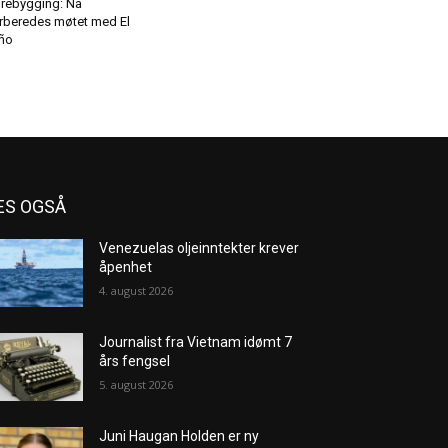
rebygging: Nå
rberedes møtet med El
ño
ES OGSÅ
Venezuelas oljeinntekter krever
åpenhet
4. august 2026
Journalist fra Vietnam idømt 7
års fengsel
5. august 2026
Juni Haugan Holden er ny