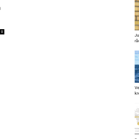
n
0
Ju
rå
Ve
kr