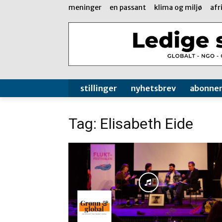
meninger
en passant
klima og miljø
afr
stillinger
nyhetsbrev
abonne
Tag: Elisabeth Eide