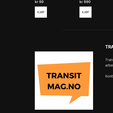
kr
99
/ måned
kr
990
/ år
KJØP
KJØP
TR
Tran
arbe
Kont