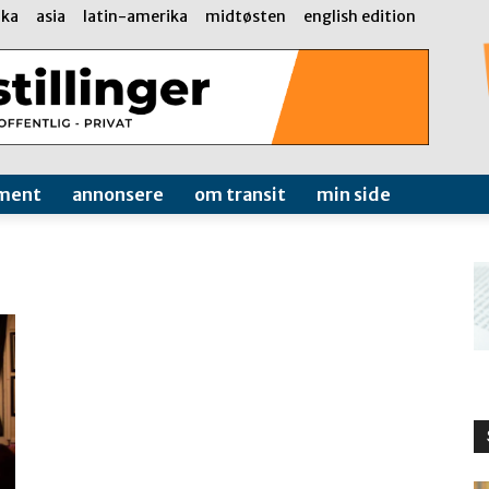
ika
asia
latin-amerika
midtøsten
english edition
ment
annonsere
om transit
min side