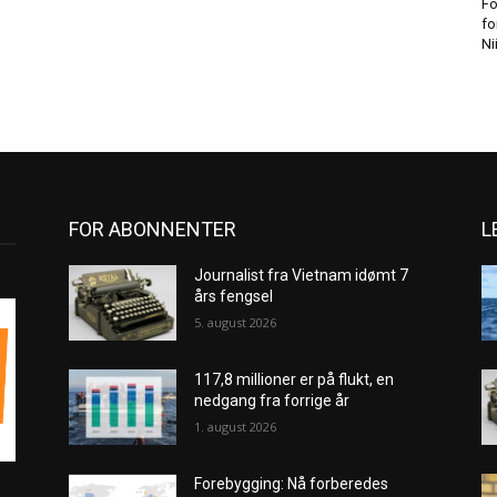
Fo
fo
Ni
FOR ABONNENTER
L
Journalist fra Vietnam idømt 7
års fengsel
5. august 2026
117,8 millioner er på flukt, en
nedgang fra forrige år
1. august 2026
Forebygging: Nå forberedes