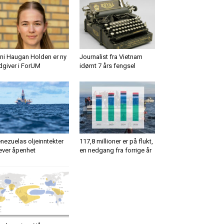
ni Haugan Holden er ny
Journalist fra Vietnam
dgiver i ForUM
idømt 7 års fengsel
nezuelas oljeinntekter
117,8 millioner er på flukt,
ever åpenhet
en nedgang fra forrige år